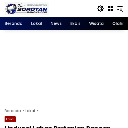
Langsung
ke
konten
Beranda
Lokal
News
Ekbis
Wisata
Olahra
Beranda
Lokal
Lokal