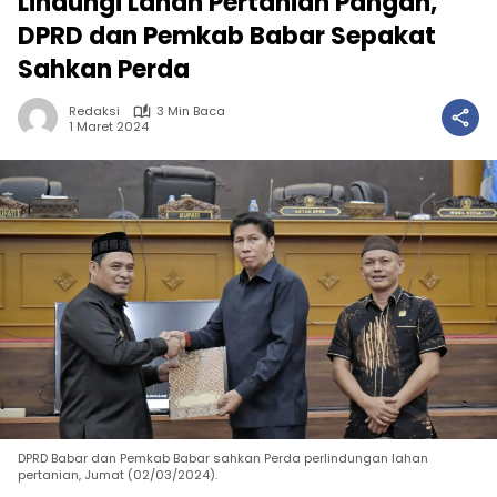
Lindungi Lahan Pertanian Pangan,
DPRD dan Pemkab Babar Sepakat
Sahkan Perda
Redaksi
3 Min Baca
1 Maret 2024
DPRD Babar dan Pemkab Babar sahkan Perda perlindungan lahan
pertanian, Jumat (02/03/2024).