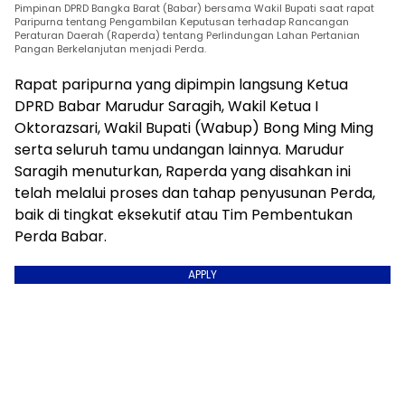
Pimpinan DPRD Bangka Barat (Babar) bersama Wakil Bupati saat rapat
Paripurna tentang Pengambilan Keputusan terhadap Rancangan
Peraturan Daerah (Raperda) tentang Perlindungan Lahan Pertanian
Pangan Berkelanjutan menjadi Perda.
Rapat paripurna yang dipimpin langsung Ketua
DPRD Babar Marudur Saragih, Wakil Ketua I
Oktorazsari, Wakil Bupati (Wabup) Bong Ming Ming
serta seluruh tamu undangan lainnya. Marudur
Saragih menuturkan, Raperda yang disahkan ini
telah melalui proses dan tahap penyusunan Perda,
baik di tingkat eksekutif atau Tim Pembentukan
Perda Babar.
APPLY