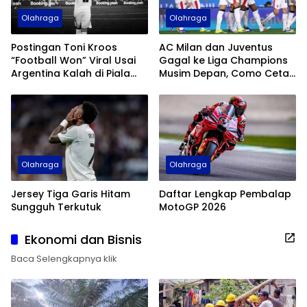
Olahraga
Olahraga
Postingan Toni Kroos
AC Milan dan Juventus
“Football Won” Viral Usai
Gagal ke Liga Champions
Argentina Kalah di Piala
Musim Depan, Como Cetak
Dunia 2026
Sejarah
Olahraga
Olahraga
Jersey Tiga Garis Hitam
Daftar Lengkap Pembalap
Sungguh Terkutuk
MotoGP 2026
Ekonomi dan Bisnis
Baca Selengkapnya klik