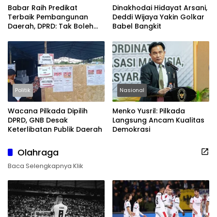
Babar Raih Predikat
Dinakhodai Hidayat Arsani,
Terbaik Pembangunan
Deddi Wijaya Yakin Golkar
Daerah, DPRD: Tak Boleh
Babel Bangkit
Berpuas Diri
Politik
Nasional
Wacana Pilkada Dipilih
Menko Yusril: Pilkada
DPRD, GNB Desak
Langsung Ancam Kualitas
Keterlibatan Publik Daerah
Demokrasi
Olahraga
Baca Selengkapnya Klik