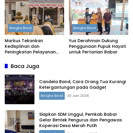
Bangka Barat
Bangka Barat
Markus Tekankan
Yus Derahman Dukung
Kedisplinan dan
Penggunaan Pupuk Hayati
Peningkatan Pelayanan
untuk Pertanian Babar
Kesehatan di RSUD Sejiran
Terdepan Menyorot Fakta.
Setason
Baca Juga
Candela Band, Cara Orang Tua Kurangi
Ketergantungan pada Gadget
Bangka Barat
30 Juni 2026
Siapkan SDM Unggul, Pemkab Babar
Gelar Bimtek Pengurus dan Pengawas
Koperasi Desa Merah Putih