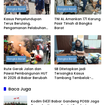
Bangka Barat
Bangka Barat
Kasus Penyelundupan
TNI AL Amankan 171 Karung
Terus Berulang,
Pasir Timah di Bangka
Pengamanan Pelabuhan
Barat
Tanjung Kalian Kini
Diperketat
Bangka Barat
Bangka Barat
Rute Gerak Jalan dan
SB Ditetapkan jadi
Pawai Pembangunan HUT
Tersangka Kasus
RI 2026 di Babar Berubah
Tambang Tembelok-
Keranggan, Penyidikan
Masih Berjalan
Baca Juga
Kodim 0431 Babar Gandeng POSSI Jaga