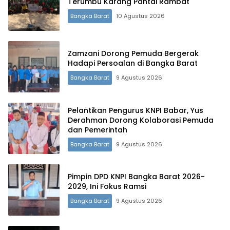
Terumbu Karang Pantai Rambat
Bangka Barat
10 Agustus 2026
Zamzani Dorong Pemuda Bergerak
Hadapi Persoalan di Bangka Barat
Bangka Barat
9 Agustus 2026
Pelantikan Pengurus KNPI Babar, Yus
Derahman Dorong Kolaborasi Pemuda
dan Pemerintah
Bangka Barat
9 Agustus 2026
Terdepan Menyorot Fakta.
Pimpin DPD KNPI Bangka Barat 2026-
2029, Ini Fokus Ramsi
Bangka Barat
9 Agustus 2026