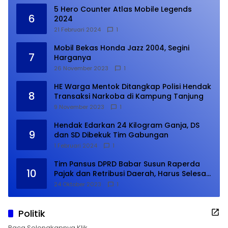
5 Hero Counter Atlas Mobile Legends
6
2024
21 Februari 2024
1
Mobil Bekas Honda Jazz 2004, Segini
7
Harganya
26 November 2023
1
HE Warga Mentok Ditangkap Polisi Hendak
8
Transaksi Narkoba di Kampung Tanjung
9 November 2023
1
Hendak Edarkan 24 Kilogram Ganja, DS
9
dan SD Dibekuk Tim Gabungan
1 Februari 2024
1
Tim Pansus DPRD Babar Susun Raperda
10
Pajak dan Retribusi Daerah, Harus Selesai
Januari 2024
24 Oktober 2023
1
Politik
Baca Selengkapnya Klik