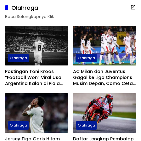
Olahraga
Baca Selengkapnya Klik
Olahraga
Olahraga
Postingan Toni Kroos
AC Milan dan Juventus
“Football Won” Viral Usai
Gagal ke Liga Champions
Argentina Kalah di Piala
Musim Depan, Como Cetak
Dunia 2026
Sejarah
Olahraga
Olahraga
Jersey Tiga Garis Hitam
Daftar Lengkap Pembalap