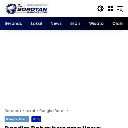
Langsung
ke
konten
Beranda
Lokal
News
Ekbis
Wisata
Olahra
Beranda
Lokal
Bangka Barat
Bangka Barat
Blog