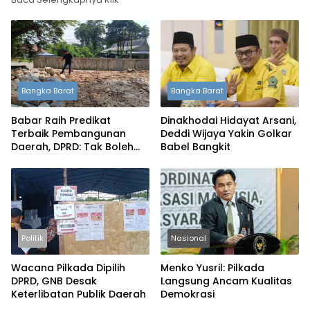
Bangka Barat
Bangka Barat
Babar Raih Predikat
Dinakhodai Hidayat Arsani,
Terbaik Pembangunan
Deddi Wijaya Yakin Golkar
Daerah, DPRD: Tak Boleh
Babel Bangkit
Berpuas Diri
Politik
Nasional
Wacana Pilkada Dipilih
Menko Yusril: Pilkada
DPRD, GNB Desak
Langsung Ancam Kualitas
Keterlibatan Publik Daerah
Demokrasi