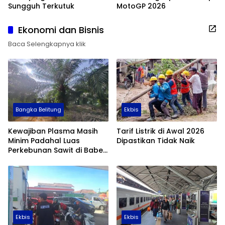
Sungguh Terkutuk
MotoGP 2026
Ekonomi dan Bisnis
Baca Selengkapnya klik
Bangka Belitung
Ekbis
Kewajiban Plasma Masih
Tarif Listrik di Awal 2026
Minim Padahal Luas
Dipastikan Tidak Naik
Perkebunan Sawit di Babel
Tembus 355 Ribu Hektare
Ekbis
Ekbis