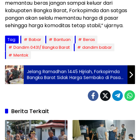
memantau beras jangan sampai keluar dari
kabupaten Bangka Barat, Forkopimda dan satgas
pangan akan selalu memantau harga di pasar
sehingga harga komoditas tetap stabil,” ujarnya.
Tag:
Babar
Bantuan
Beras
Dandim 0431/ Bangka Barat
dandim babar
Mentok
Jelang Ramadhan 1445 Hijriah, Forkopimda
Bangka Barat Sidak Harga Sembako di Pasar
Mentok
Berita Terkait