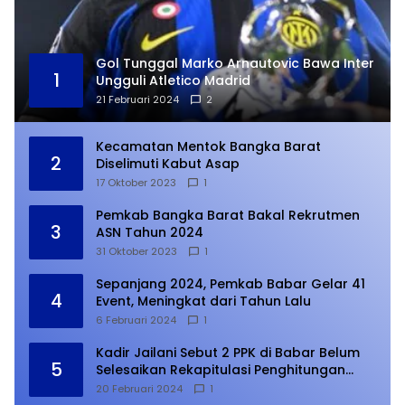
Gol Tunggal Marko Arnautovic Bawa Inter
1
Ungguli Atletico Madrid
21 Februari 2024
2
Kecamatan Mentok Bangka Barat
2
Diselimuti Kabut Asap
17 Oktober 2023
1
Pemkab Bangka Barat Bakal Rekrutmen
3
ASN Tahun 2024
31 Oktober 2023
1
Sepanjang 2024, Pemkab Babar Gelar 41
4
Event, Meningkat dari Tahun Lalu
6 Februari 2024
1
Kadir Jailani Sebut 2 PPK di Babar Belum
5
Selesaikan Rekapitulasi Penghitungan
Suara
20 Februari 2024
1