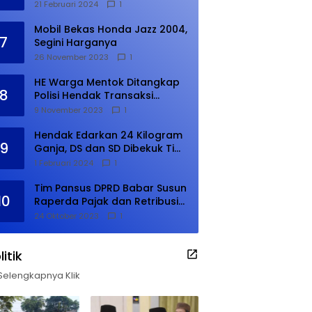
21 Februari 2024
1
Mobil Bekas Honda Jazz 2004,
7
Segini Harganya
26 November 2023
1
HE Warga Mentok Ditangkap
8
Polisi Hendak Transaksi
Narkoba di Kampung Tanjung
9 November 2023
1
Hendak Edarkan 24 Kilogram
9
Ganja, DS dan SD Dibekuk Tim
Gabungan
1 Februari 2024
1
Tim Pansus DPRD Babar Susun
10
Raperda Pajak dan Retribusi
Daerah, Harus Selesai Januari
24 Oktober 2023
1
2024
litik
Selengkapnya Klik