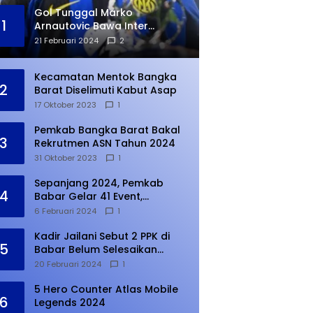
Gol Tunggal Marko
1
Arnautovic Bawa Inter
Ungguli Atletico Madrid
21 Februari 2024
2
Kecamatan Mentok Bangka
2
Barat Diselimuti Kabut Asap
17 Oktober 2023
1
Pemkab Bangka Barat Bakal
3
Rekrutmen ASN Tahun 2024
31 Oktober 2023
1
Sepanjang 2024, Pemkab
4
Babar Gelar 41 Event,
Meningkat dari Tahun Lalu
6 Februari 2024
1
Kadir Jailani Sebut 2 PPK di
5
Babar Belum Selesaikan
Rekapitulasi Penghitungan
20 Februari 2024
1
Suara
5 Hero Counter Atlas Mobile
6
Legends 2024