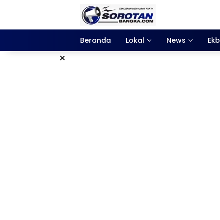
Langsung
ke
konten
Beranda
Lokal
News
Ekb
×