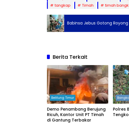
tangkap
Timah
timah bang
Babinsa Jebus Gotong Royong
Berita Terkait
Belitung Timur
Bangka
Demo Penambang Berujung
Polres 
Ricuh, Kantor Unit PT Timah
Tengko
di Gantung Terbakar