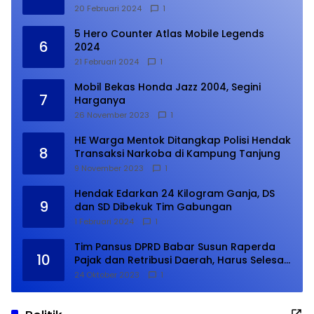
Suara
20 Februari 2024
1
5 Hero Counter Atlas Mobile Legends
6
2024
21 Februari 2024
1
Mobil Bekas Honda Jazz 2004, Segini
7
Harganya
26 November 2023
1
HE Warga Mentok Ditangkap Polisi Hendak
8
Transaksi Narkoba di Kampung Tanjung
9 November 2023
1
Hendak Edarkan 24 Kilogram Ganja, DS
9
dan SD Dibekuk Tim Gabungan
1 Februari 2024
1
Tim Pansus DPRD Babar Susun Raperda
10
Pajak dan Retribusi Daerah, Harus Selesai
Januari 2024
24 Oktober 2023
1