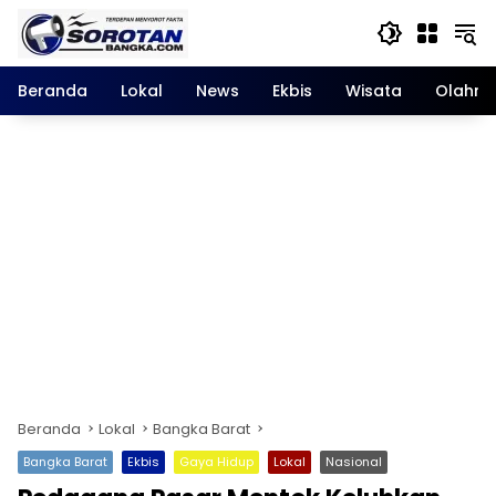
Langsung
ke
konten
Beranda
Lokal
News
Ekbis
Wisata
Olahra
Beranda
Lokal
Bangka Barat
Bangka Barat
Ekbis
Gaya Hidup
Lokal
Nasional