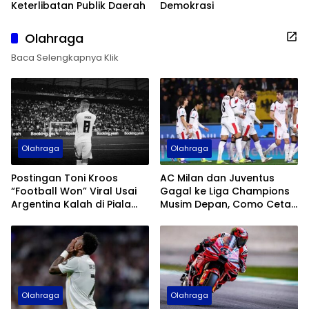
Keterlibatan Publik Daerah
Demokrasi
Olahraga
Baca Selengkapnya Klik
Olahraga
Olahraga
Postingan Toni Kroos
AC Milan dan Juventus
“Football Won” Viral Usai
Gagal ke Liga Champions
Argentina Kalah di Piala
Musim Depan, Como Cetak
Dunia 2026
Sejarah
Olahraga
Olahraga