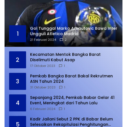
Gol Tunggal Marko Arnautovic Bawa Inter
1
Ungguli Atletico Madrid
21 Februari 2024
2
Kecamatan Mentok Bangka Barat
2
Diselimuti Kabut Asap
17 Oktober 2023
1
Pemkab Bangka Barat Bakal Rekrutmen
3
ASN Tahun 2024
31 Oktober 2023
1
Sepanjang 2024, Pemkab Babar Gelar 41
4
Event, Meningkat dari Tahun Lalu
6 Februari 2024
1
Kadir Jailani Sebut 2 PPK di Babar Belum
5
Selesaikan Rekapitulasi Penghitungan