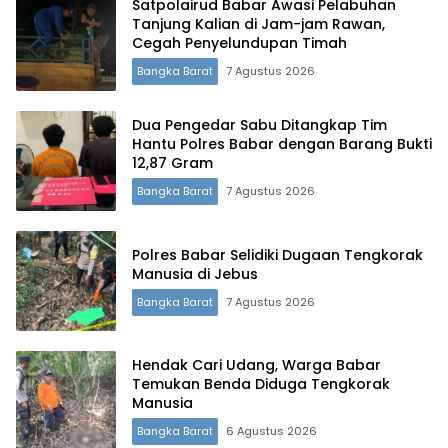
Satpolairud Babar Awasi Pelabuhan
Tanjung Kalian di Jam-jam Rawan,
Cegah Penyelundupan Timah
Bangka Barat
7 Agustus 2026
Dua Pengedar Sabu Ditangkap Tim
Hantu Polres Babar dengan Barang Bukti
12,87 Gram
Bangka Barat
7 Agustus 2026
Polres Babar Selidiki Dugaan Tengkorak
Manusia di Jebus
Terdepan Menyorot Fakta.
Bangka Barat
7 Agustus 2026
Hendak Cari Udang, Warga Babar
Temukan Benda Diduga Tengkorak
Manusia
Bangka Barat
6 Agustus 2026