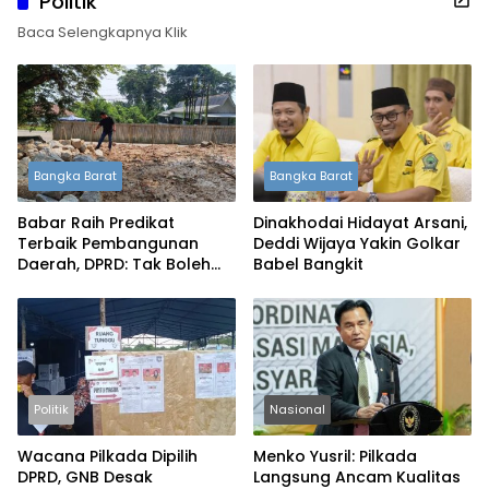
Politik
Baca Selengkapnya Klik
Bangka Barat
Bangka Barat
Babar Raih Predikat
Dinakhodai Hidayat Arsani,
Terbaik Pembangunan
Deddi Wijaya Yakin Golkar
Daerah, DPRD: Tak Boleh
Babel Bangkit
Berpuas Diri
Politik
Nasional
Wacana Pilkada Dipilih
Menko Yusril: Pilkada
DPRD, GNB Desak
Langsung Ancam Kualitas