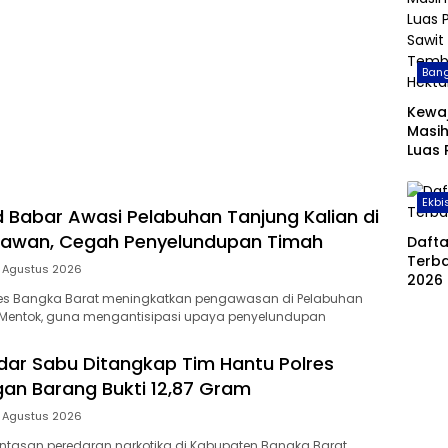
Bang
Kewa
Masih
Luas
Sawit
Temb
Ekbi
Hekt
d Babar Awasi Pelabuhan Tanjung Kalian di
awan, Cegah Penyelundupan Timah
Daft
Terba
 Agustus 2026
2026
lres Bangka Barat meningkatkan pengawasan di Pelabuhan
, Mentok, guna mengantisipasi upaya penyelundupan
ar Sabu Ditangkap Tim Hantu Polres
an Barang Bukti 12,87 Gram
 Agustus 2026
tasan peredaran narkotika di Kabupaten Bangka Barat