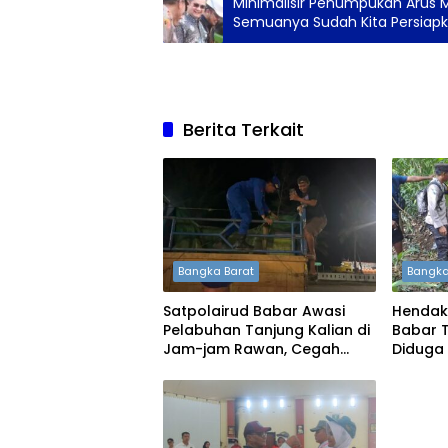
Minimalisir Penumpukan Arus Mu
Semuanya Sudah Kita Persiap
Berita Terkait
Bangka Barat
Bangka
Satpolairud Babar Awasi
Hendak
Pelabuhan Tanjung Kalian di
Babar 
Jam-jam Rawan, Cegah
Diduga
Penyelundupan Timah