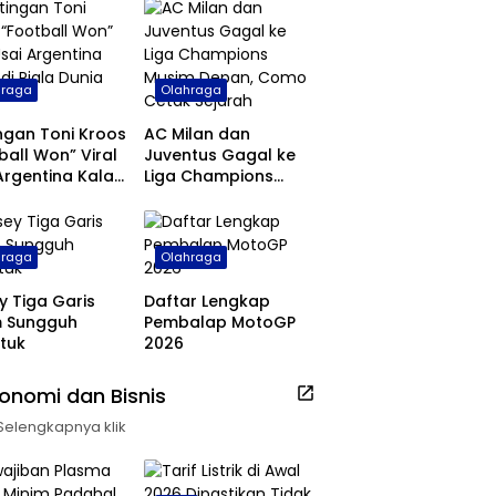
hraga
Olahraga
ngan Toni Kroos
AC Milan dan
ball Won” Viral
Juventus Gagal ke
Argentina Kalah
Liga Champions
ala Dunia 2026
Musim Depan, Como
Cetak Sejarah
hraga
Olahraga
y Tiga Garis
Daftar Lengkap
m Sungguh
Pembalap MotoGP
tuk
2026
onomi dan Bisnis
Selengkapnya klik