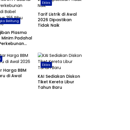
Ekbis
Tarif Listrik di Awal
2026 Dipastikan
ka Belitung
Tidak Naik
jiban Plasma
 Minim Padahal
 Perkebunan
 di Babel
us 355 Ribu
s
are
Ekbis
ar Harga BBM
ru di Awal
KAI Sediakan Diskon
Tiket Kereta Libur
Tahun Baru