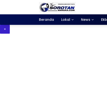
Langsung
ke
konten
Beranda
Lokal
News
Ekb
×