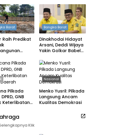
ka Barat
Bangka Barat
 Raih Predikat
Dinakhodai Hidayat
ik
Arsani, Deddi Wijaya
angunan
Yakin Golkar Babel
h, DPRD: Tak
Bangkit
 Berpuas Diri
ik
Nasional
na Pilkada
Menko Yusril: Pilkada
ih DPRD, GNB
Langsung Ancam
 Keterlibatan
Kualitas Demokrasi
k Daerah
lahraga
Selengkapnya Klik