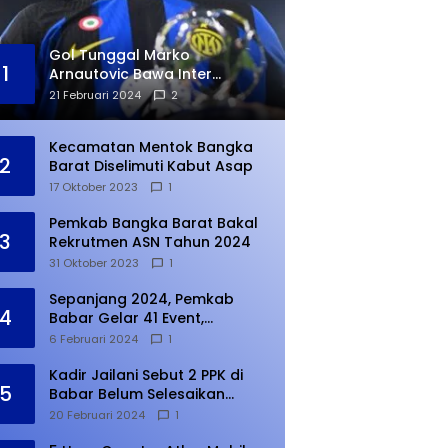
Gol Tunggal Marko
1
Arnautovic Bawa Inter
Ungguli Atletico Madrid
21 Februari 2024
2
Kecamatan Mentok Bangka
2
Barat Diselimuti Kabut Asap
17 Oktober 2023
1
Pemkab Bangka Barat Bakal
3
Rekrutmen ASN Tahun 2024
31 Oktober 2023
1
Sepanjang 2024, Pemkab
4
Babar Gelar 41 Event,
Meningkat dari Tahun Lalu
6 Februari 2024
1
Kadir Jailani Sebut 2 PPK di
5
Babar Belum Selesaikan
Rekapitulasi Penghitungan
20 Februari 2024
1
Suara