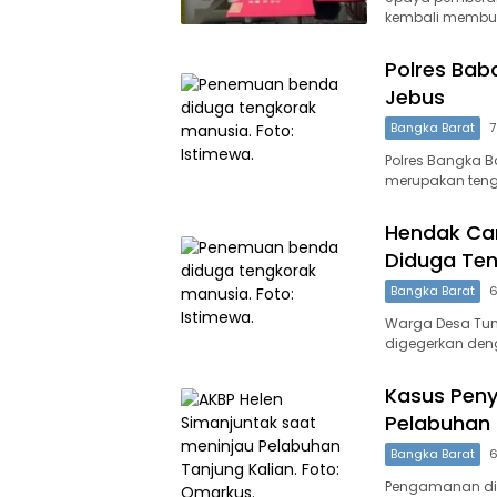
kembali membuah
Polres Bab
Jebus
Bangka Barat
7
Polres Bangka 
merupakan teng
Hendak Ca
Diduga Te
Bangka Barat
6
Warga Desa Tum
digegerkan de
Kasus Pen
Pelabuhan T
Bangka Barat
6
Pengamanan di 