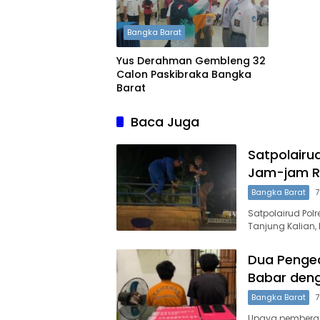
Bangka Barat
Yus Derahman Gembleng 32
Calon Paskibraka Bangka
Barat
Baca Juga
Satpolairu
Jam-jam R
Bangka Barat
7
Satpolairud Po
Tanjung Kalian
Dua Penged
Babar deng
Bangka Barat
7
Upaya pemberan