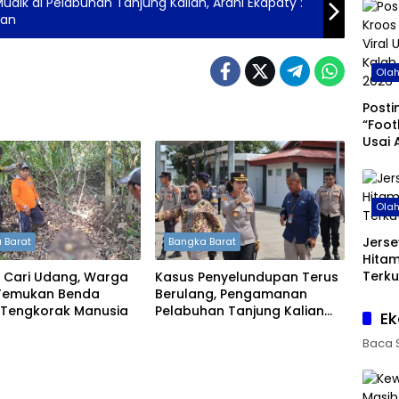
dik di Pelabuhan Tanjung Kalian, Ardhi Ekapaty :
kan
Ola
Posti
“Foot
Usai 
di Pi
Ola
Jerse
 Barat
Bangka Barat
Hita
Terku
 Cari Udang, Warga
Kasus Penyelundupan Terus
Temukan Benda
Berulang, Pengamanan
 Tengkorak Manusia
Pelabuhan Tanjung Kalian
Ek
Kini Diperketat
Baca 