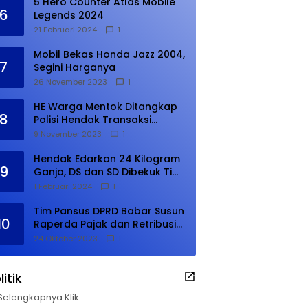
5 Hero Counter Atlas Mobile
6
Legends 2024
21 Februari 2024
1
Mobil Bekas Honda Jazz 2004,
7
Segini Harganya
26 November 2023
1
HE Warga Mentok Ditangkap
8
Polisi Hendak Transaksi
Narkoba di Kampung Tanjung
9 November 2023
1
Hendak Edarkan 24 Kilogram
9
Ganja, DS dan SD Dibekuk Tim
Gabungan
1 Februari 2024
1
Tim Pansus DPRD Babar Susun
10
Raperda Pajak dan Retribusi
Daerah, Harus Selesai Januari
24 Oktober 2023
1
2024
litik
Selengkapnya Klik