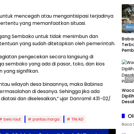
i untuk mencegah atau mengantisipasi terjadinya
rtentu yang memanfaatkan situasi.
Bang
ang Sembako untuk tidak menimbun dan
Babar
tentuan yang sudah ditetapkan oleh pemerintah.
Terba
Pemb
Daera
egiatan pengecekan secara langsung di
Boleh
 sembako yang ada di pasar, toko, dan kios
n yang signifikan.
Polit
tau wilayah desa binaannya, maka Babinsa
Waca
rmasalahan di desanya. Sehingga jika ada
Dipil
atasi dan diselesaikan,” ujar Danramil 431-02/
Desak
Publi
O
belo laut
pantau harga
TNI AD
Baca 