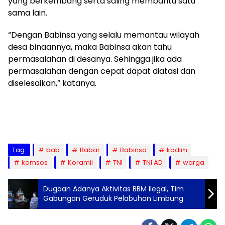
yang berkembang serta saling membantu satu
sama lain.
“Dengan Babinsa yang selalu memantau wilayah
desa binaannya, maka Babinsa akan tahu
permasalahan di desanya. Sehingga jika ada
permasalahan dengan cepat dapat diatasi dan
diselesaikan,” katanya.
Tag:
bab
Babar
Babinsa
kodim
komsos
Koramil
TNI
TNI AD
warga
Dugaan Adanya Aktivitas BBM Ilegal, Tim
Gabungan Geruduk Pelabuhan Limbung