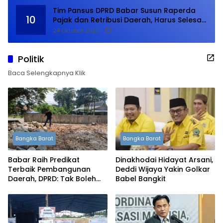
Tim Pansus DPRD Babar Susun Raperda
10
Pajak dan Retribusi Daerah, Harus Selesai
Januari 2024
24 Oktober 2023
1
Politik
Baca Selengkapnya Klik
Bangka Barat
Bangka Barat
Babar Raih Predikat
Dinakhodai Hidayat Arsani,
Terbaik Pembangunan
Deddi Wijaya Yakin Golkar
Daerah, DPRD: Tak Boleh
Babel Bangkit
Berpuas Diri