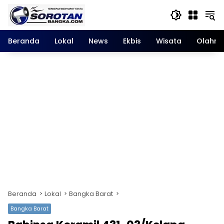
Langsung
ke
konten
Beranda
Lokal
News
Ekbis
Wisata
Olahra
Beranda
Lokal
Bangka Barat
Bangka Barat