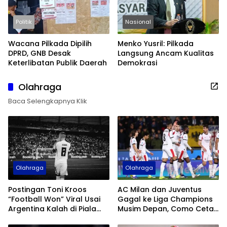
Politik
Nasional
Wacana Pilkada Dipilih
Menko Yusril: Pilkada
DPRD, GNB Desak
Langsung Ancam Kualitas
Keterlibatan Publik Daerah
Demokrasi
Olahraga
Baca Selengkapnya Klik
Olahraga
Olahraga
Postingan Toni Kroos
AC Milan dan Juventus
“Football Won” Viral Usai
Gagal ke Liga Champions
Argentina Kalah di Piala
Musim Depan, Como Cetak
Dunia 2026
Sejarah