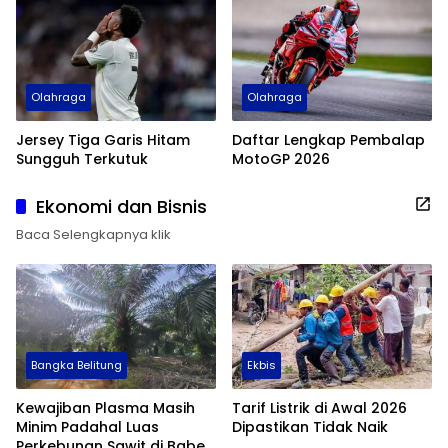
Olahraga
Olahraga
Jersey Tiga Garis Hitam
Daftar Lengkap Pembalap
Sungguh Terkutuk
MotoGP 2026
Ekonomi dan Bisnis
Baca Selengkapnya klik
Bangka Belitung
Ekbis
Kewajiban Plasma Masih
Tarif Listrik di Awal 2026
Minim Padahal Luas
Dipastikan Tidak Naik
Perkebunan Sawit di Babel