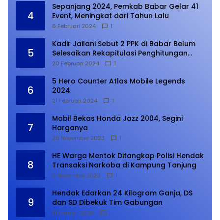
Sepanjang 2024, Pemkab Babar Gelar 41
4
Event, Meningkat dari Tahun Lalu
6 Februari 2024
1
Kadir Jailani Sebut 2 PPK di Babar Belum
5
Selesaikan Rekapitulasi Penghitungan
Suara
20 Februari 2024
1
5 Hero Counter Atlas Mobile Legends
6
2024
21 Februari 2024
1
Mobil Bekas Honda Jazz 2004, Segini
7
Harganya
26 November 2023
1
HE Warga Mentok Ditangkap Polisi Hendak
8
Transaksi Narkoba di Kampung Tanjung
9 November 2023
1
Hendak Edarkan 24 Kilogram Ganja, DS
9
dan SD Dibekuk Tim Gabungan
1 Februari 2024
1