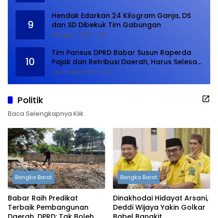
Hendak Edarkan 24 Kilogram Ganja, DS
9
dan SD Dibekuk Tim Gabungan
1 Februari 2024
1
Tim Pansus DPRD Babar Susun Raperda
10
Pajak dan Retribusi Daerah, Harus Selesai
Januari 2024
24 Oktober 2023
1
Politik
Baca Selengkapnya Klik
Bangka Barat
Bangka Barat
Babar Raih Predikat
Dinakhodai Hidayat Arsani,
Terbaik Pembangunan
Deddi Wijaya Yakin Golkar
Daerah, DPRD: Tak Boleh
Babel Bangkit