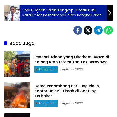
Soal Dugaan Salah Tangkap Jumatul, Ini
Kata Kasat Resnarkoba Polres Bangka Barat
Baca Juga
Pencari Udang yang Diterkam Buaya di
Kolong Kero Ditemukan Tak Bernyawa
Belitung Timur
7 Agustus 2026
Demo Penambang Berujung Ricuh,
Kantor Unit PT Timah di Gantung
Terbakar
Belitung Timur
7 Agustus 2026