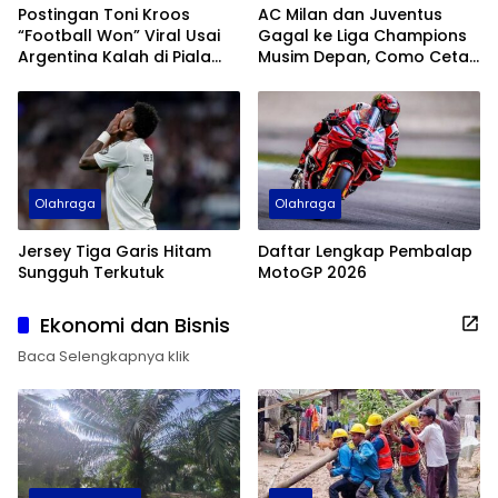
Postingan Toni Kroos
AC Milan dan Juventus
“Football Won” Viral Usai
Gagal ke Liga Champions
Argentina Kalah di Piala
Musim Depan, Como Cetak
Dunia 2026
Sejarah
Olahraga
Olahraga
Jersey Tiga Garis Hitam
Daftar Lengkap Pembalap
Sungguh Terkutuk
MotoGP 2026
Ekonomi dan Bisnis
Baca Selengkapnya klik