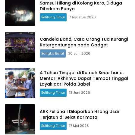
Samsul Hilang di Kolong Kero, Diduga
Diterkam Buaya
Belitung Timur
7 Agustus 2026
Candela Band, Cara Orang Tua Kurangi
Ketergantungan pada Gadget
Terdepan Menyorot Fakta.
Bangka Barat
30 Juni 2026
4 Tahun Tinggal di Rumah Sederhana,
Mentari Akhirnya Dapat Tempat Tinggal
Layak dari Polda Babel
Belitung Timur
13 Juni 2026
ABK Feliana 1 Dilaporkan Hilang Usai
Terjatuh di Selat Karimata
Belitung Timur
17 Mei 2026