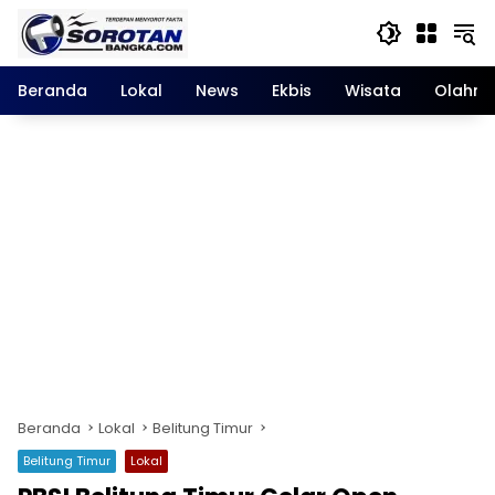
Langsung
ke
konten
Beranda
Lokal
News
Ekbis
Wisata
Olahra
Beranda
Lokal
Belitung Timur
Belitung Timur
Lokal