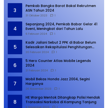
Pemkab Bangka Barat Bakal Rekrutmen
3
ASN Tahun 2024
31 Oktober 2023
1
Sepanjang 2024, Pemkab Babar Gelar 41
4
Event, Meningkat dari Tahun Lalu
6 Februari 2024
1
Kadir Jailani Sebut 2 PPK di Babar Belum
5
Selesaikan Rekapitulasi Penghitungan
Suara
20 Februari 2024
1
5 Hero Counter Atlas Mobile Legends
6
2024
21 Februari 2024
1
Mobil Bekas Honda Jazz 2004, Segini
7
Harganya
26 November 2023
1
HE Warga Mentok Ditangkap Polisi Hendak
8
Transaksi Narkoba di Kampung Tanjung
9 November 2023
1