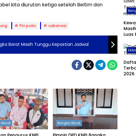
abel kita diurutan ketiga setelah Beltim dan
Bang
Kewa
tung
Pin polio
vaksinasi
Masih
Luas
Sawit
gka Barat Masih Tunggu Kepastian Jadwal
Temb
Ekbi
Hekt
Daft
Terba
2026
 Barat
Bangka Barat
kan Pengurus KNPI
Pimpin DPD KNPI Bangka