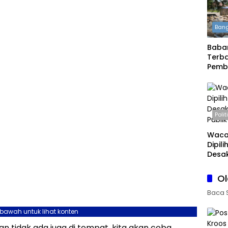
Bang
Babar
Terba
Pemb
Daera
Boleh
Polit
Waca
Dipil
Desak
Publi
O
Baca 
ebawah untuk lihat konten
n tidak ada juga di tempat, kita akan coba
an Menyorot Fakta.