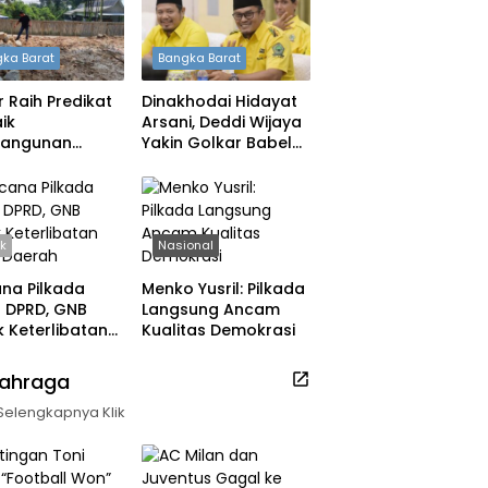
ka Barat
Bangka Barat
 Raih Predikat
Dinakhodai Hidayat
ik
Arsani, Deddi Wijaya
angunan
Yakin Golkar Babel
h, DPRD: Tak
Bangkit
 Berpuas Diri
ik
Nasional
na Pilkada
Menko Yusril: Pilkada
ih DPRD, GNB
Langsung Ancam
 Keterlibatan
Kualitas Demokrasi
k Daerah
lahraga
Selengkapnya Klik