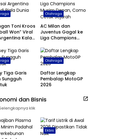
hraga
Olahraga
ngan Toni Kroos
AC Milan dan
ball Won” Viral
Juventus Gagal ke
Argentina Kalah
Liga Champions
ala Dunia 2026
Musim Depan, Como
Cetak Sejarah
hraga
Olahraga
y Tiga Garis
Daftar Lengkap
m Sungguh
Pembalap MotoGP
tuk
2026
onomi dan Bisnis
Selengkapnya klik
Ekbis