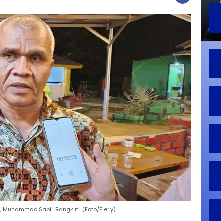
 Muhammad Sapi'i Rangkuti. (Foto/Fierly)