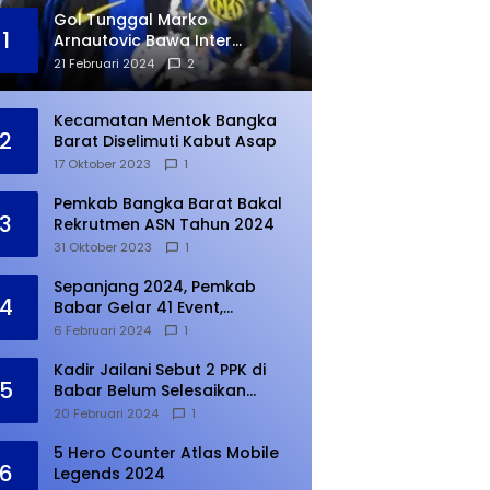
Gol Tunggal Marko
1
Arnautovic Bawa Inter
Ungguli Atletico Madrid
21 Februari 2024
2
Kecamatan Mentok Bangka
2
Barat Diselimuti Kabut Asap
17 Oktober 2023
1
Pemkab Bangka Barat Bakal
3
Rekrutmen ASN Tahun 2024
31 Oktober 2023
1
Sepanjang 2024, Pemkab
4
Babar Gelar 41 Event,
Meningkat dari Tahun Lalu
6 Februari 2024
1
Kadir Jailani Sebut 2 PPK di
5
Babar Belum Selesaikan
Rekapitulasi Penghitungan
20 Februari 2024
1
Suara
5 Hero Counter Atlas Mobile
6
Legends 2024