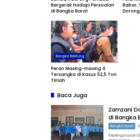
Bergerak Hadapi Persoalan
Babar,
di Bangka Barat
Dorong
dan Pe
Bangka Belitung
Peran Masing-masing 4
Tersangka di Kasus 52,5 Ton
Timah
Baca Juga
Zamzani D
di Bangka 
Bangka Barat
9
Kepengurusan D