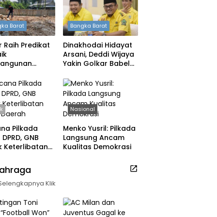
ka Barat
Bangka Barat
 Raih Predikat
Dinakhodai Hidayat
ik
Arsani, Deddi Wijaya
angunan
Yakin Golkar Babel
h, DPRD: Tak
Bangkit
 Berpuas Diri
ik
Nasional
na Pilkada
Menko Yusril: Pilkada
ih DPRD, GNB
Langsung Ancam
 Keterlibatan
Kualitas Demokrasi
k Daerah
lahraga
Selengkapnya Klik