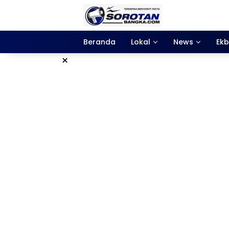
Langsung
ke
konten
Beranda
Lokal
News
Ekb
×