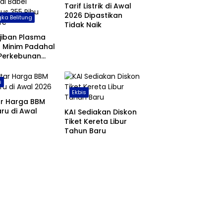
Tarif Listrik di Awal
2026 Dipastikan
ka Belitung
Tidak Naik
jiban Plasma
 Minim Padahal
 Perkebunan
 di Babel
us 355 Ribu
s
are
Ekbis
ar Harga BBM
ru di Awal
KAI Sediakan Diskon
Tiket Kereta Libur
Tahun Baru