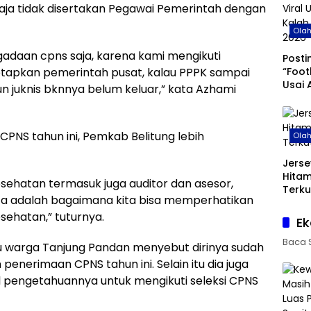
 tidak disertakan Pegawai Pemerintah dengan
Ola
gadaan cpns saja, karena kami mengikuti
Posti
“Foot
tapkan pemerintah pusat, kalau PPPK sampai
Usai 
n juknis bknnya belum keluar,” kata Azhami
di Pi
NS tahun ini, Pemkab Belitung lebih
Ola
Jerse
Hita
kesehatan termasuk juga auditor dan asesor,
Terku
ta adalah bagaimana kita bisa memperhatikan
sehatan,” tuturnya.
Ek
Baca 
atu warga Tanjung Pandan menyebut dirinya sudah
erimaan CPNS tahun ini. Selain itu dia juga
 pengetahuannya untuk mengikuti seleksi CPNS