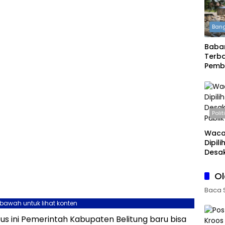
Bang
Babar
Terba
Pemb
Daera
Boleh
Polit
Waca
Dipil
Desak
Publi
O
Baca 
ebawah untuk lihat konten
s ini Pemerintah Kabupaten Belitung baru bisa
an Menyorot Fakta.