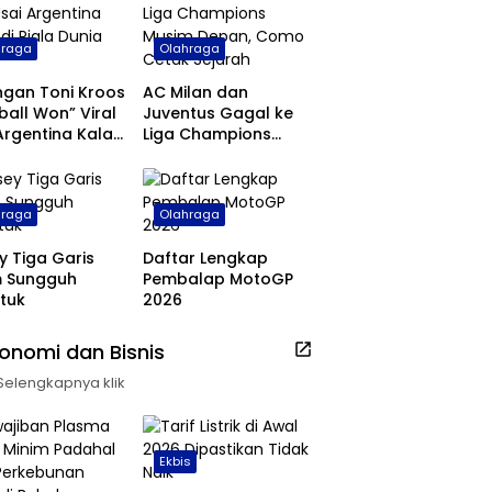
hraga
Olahraga
ngan Toni Kroos
AC Milan dan
ball Won” Viral
Juventus Gagal ke
Argentina Kalah
Liga Champions
ala Dunia 2026
Musim Depan, Como
Cetak Sejarah
hraga
Olahraga
y Tiga Garis
Daftar Lengkap
m Sungguh
Pembalap MotoGP
tuk
2026
onomi dan Bisnis
Selengkapnya klik
Ekbis