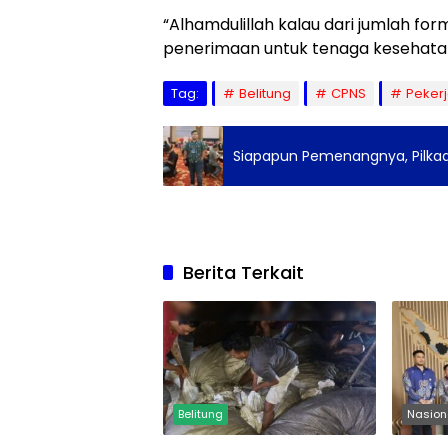
“Alhamdulillah kalau dari jumlah fo
penerimaan untuk tenaga kesehatann
Tag:
Belitung
CPNS
Peker
Siapapun Pemenangnya, Pilkad
Berita Terkait
Belitung
Nasion