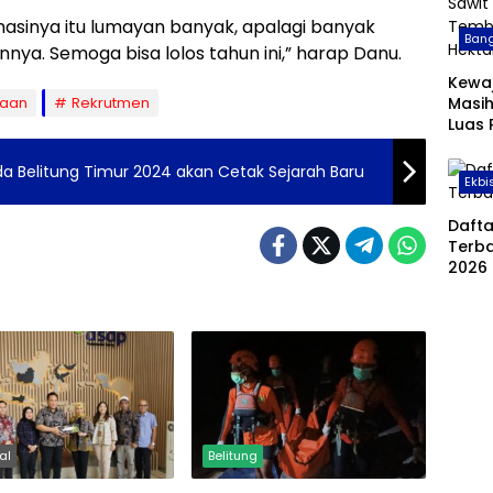
rmasinya itu lumayan banyak, apalagi banyak
Bang
ya. Semoga bisa lolos tahun ini,” harap Danu.
Kewa
Masih
jaan
Rekrutmen
Luas
Sawit
Temb
a Belitung Timur 2024 akan Cetak Sejarah Baru
Ekbi
Hekt
Daft
Terba
2026
al
Belitung