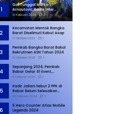
Gol Tunggal Marko
1
Arnautovic Bawa Inter
Ungguli Atletico Madrid
21 Februari 2024
2
Kecamatan Mentok Bangka
2
Barat Diselimuti Kabut Asap
17 Oktober 2023
1
Pemkab Bangka Barat Bakal
3
Rekrutmen ASN Tahun 2024
31 Oktober 2023
1
Sepanjang 2024, Pemkab
4
Babar Gelar 41 Event,
Meningkat dari Tahun Lalu
6 Februari 2024
1
Kadir Jailani Sebut 2 PPK di
5
Babar Belum Selesaikan
Rekapitulasi Penghitungan
20 Februari 2024
1
Suara
5 Hero Counter Atlas Mobile
6
Legends 2024