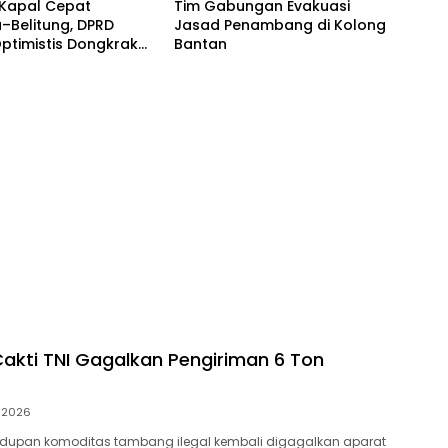
 Kapal Cepat
Tim Gabungan Evakuasi
–Belitung, DPRD
Jasad Penambang di Kolong
ptimistis Dongkrak
Bantan
ata dan Ekonomi
 Cakti TNI Gagalkan Pengiriman 6 Ton
i 2026
dupan komoditas tambang ilegal kembali digagalkan aparat