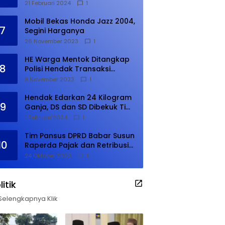
21 Februari 2024
1
Mobil Bekas Honda Jazz 2004,
7
Segini Harganya
26 November 2023
1
HE Warga Mentok Ditangkap
8
Polisi Hendak Transaksi
Narkoba di Kampung Tanjung
9 November 2023
1
Hendak Edarkan 24 Kilogram
9
Ganja, DS dan SD Dibekuk Tim
Gabungan
1 Februari 2024
1
Tim Pansus DPRD Babar Susun
10
Raperda Pajak dan Retribusi
Daerah, Harus Selesai Januari
24 Oktober 2023
1
2024
litik
Selengkapnya Klik