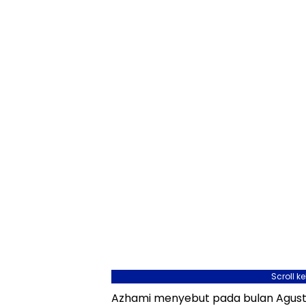
Scroll k
Azhami menyebut pada bulan Agustu
Terdep