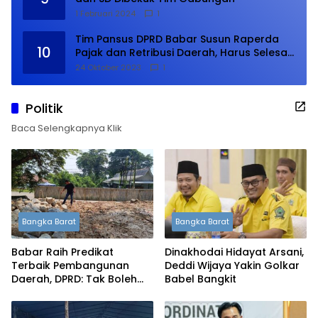
1 Februari 2024
1
Tim Pansus DPRD Babar Susun Raperda
10
Pajak dan Retribusi Daerah, Harus Selesai
Januari 2024
24 Oktober 2023
1
Politik
Baca Selengkapnya Klik
Bangka Barat
Bangka Barat
Babar Raih Predikat
Dinakhodai Hidayat Arsani,
Terbaik Pembangunan
Deddi Wijaya Yakin Golkar
Daerah, DPRD: Tak Boleh
Babel Bangkit
Berpuas Diri