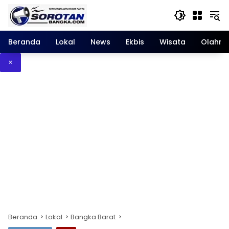
Langsung
ke
konten
Beranda
Lokal
News
Ekbis
Wisata
Olahra
×
Beranda
Lokal
Bangka Barat