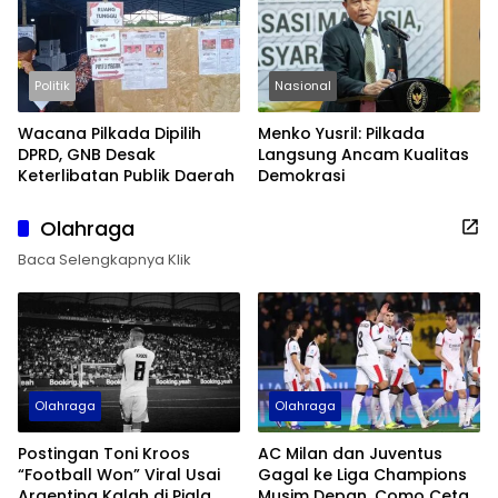
Politik
Nasional
Wacana Pilkada Dipilih
Menko Yusril: Pilkada
DPRD, GNB Desak
Langsung Ancam Kualitas
Keterlibatan Publik Daerah
Demokrasi
Olahraga
Baca Selengkapnya Klik
Olahraga
Olahraga
Postingan Toni Kroos
AC Milan dan Juventus
“Football Won” Viral Usai
Gagal ke Liga Champions
Argentina Kalah di Piala
Musim Depan, Como Cetak