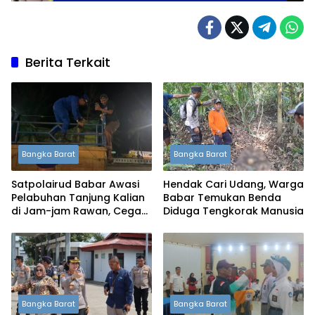
Berita Terkait
Bangka Barat
Bangka Barat
Satpolairud Babar Awasi
Hendak Cari Udang, Warga
Pelabuhan Tanjung Kalian
Babar Temukan Benda
di Jam-jam Rawan, Cegah
Diduga Tengkorak Manusia
Penyelundupan Timah
Bangka Barat
Bangka Barat