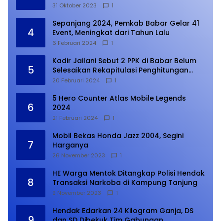
31 Oktober 2023
1
Sepanjang 2024, Pemkab Babar Gelar 41
4
Event, Meningkat dari Tahun Lalu
6 Februari 2024
1
Kadir Jailani Sebut 2 PPK di Babar Belum
5
Selesaikan Rekapitulasi Penghitungan
Suara
20 Februari 2024
1
5 Hero Counter Atlas Mobile Legends
6
2024
21 Februari 2024
1
Mobil Bekas Honda Jazz 2004, Segini
7
Harganya
26 November 2023
1
HE Warga Mentok Ditangkap Polisi Hendak
8
Transaksi Narkoba di Kampung Tanjung
9 November 2023
1
Hendak Edarkan 24 Kilogram Ganja, DS
9
dan SD Dibekuk Tim Gabungan