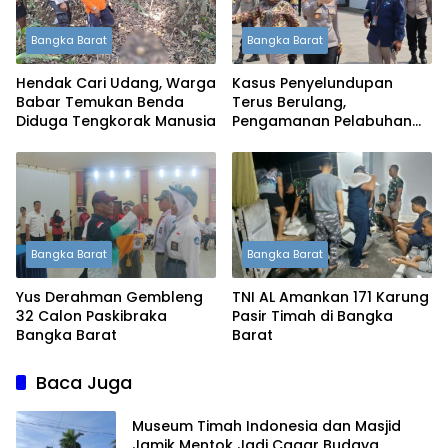
Bangka Barat
Bangka Barat
Hendak Cari Udang, Warga
Kasus Penyelundupan
Babar Temukan Benda
Terus Berulang,
Diduga Tengkorak Manusia
Pengamanan Pelabuhan
Tanjung Kalian Kini
Diperketat
Bangka Barat
Bangka Barat
Yus Derahman Gembleng
TNI AL Amankan 171 Karung
32 Calon Paskibraka
Pasir Timah di Bangka
Bangka Barat
Barat
Baca Juga
Museum Timah Indonesia dan Masjid
Jamik Mentok Jadi Cagar Budaya