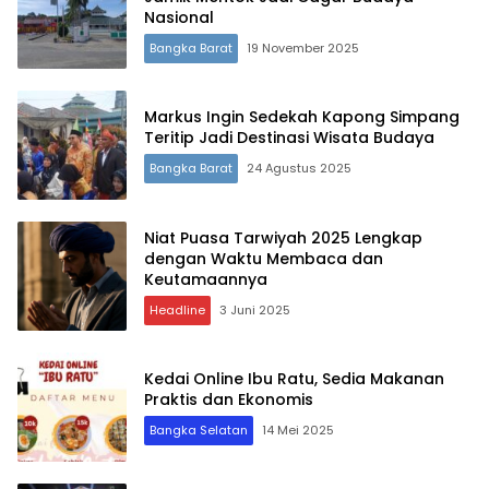
Nasional
Bangka Barat
19 November 2025
Markus Ingin Sedekah Kapong Simpang
Teritip Jadi Destinasi Wisata Budaya
Bangka Barat
24 Agustus 2025
Niat Puasa Tarwiyah 2025 Lengkap
dengan Waktu Membaca dan
Keutamaannya
Headline
3 Juni 2025
Kedai Online Ibu Ratu, Sedia Makanan
Praktis dan Ekonomis
Bangka Selatan
14 Mei 2025