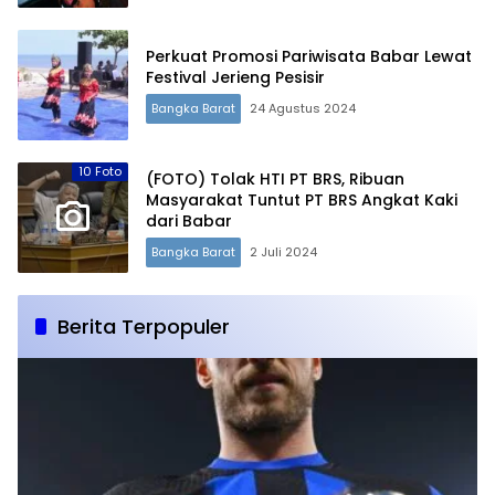
Perkuat Promosi Pariwisata Babar Lewat
Festival Jerieng Pesisir
Bangka Barat
24 Agustus 2024
10 Foto
(FOTO) Tolak HTI PT BRS, Ribuan
Masyarakat Tuntut PT BRS Angkat Kaki
dari Babar
Bangka Barat
2 Juli 2024
Berita Terpopuler