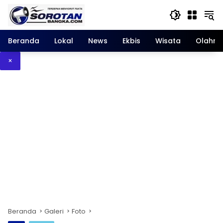
Langsung
ke
konten
Beranda
Lokal
News
Ekbis
Wisata
Olahra
×
Beranda
Galeri
Foto