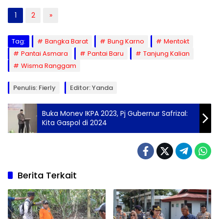
1
2
»
Tag:
Bangka Barat
Bung Karno
Mentokt
Pantai Asmara
Pantai Baru
Tanjung Kalian
Wisma Ranggam
Penulis: Fierly
Editor: Yanda
Buka Monev IKPA 2023, Pj Gubernur Safrizal:
Kita Gaspol di 2024
Berita Terkait