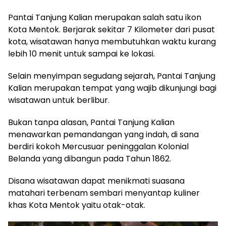
Pantai Tanjung Kalian merupakan salah satu ikon
Kota Mentok. Berjarak sekitar 7 Kilometer dari pusat
kota, wisatawan hanya membutuhkan waktu kurang
lebih 10 menit untuk sampai ke lokasi.
Selain menyimpan segudang sejarah, Pantai Tanjung
Kalian merupakan tempat yang wajib dikunjungi bagi
wisatawan untuk berlibur.
Bukan tanpa alasan, Pantai Tanjung Kalian
menawarkan pemandangan yang indah, di sana
berdiri kokoh Mercusuar peninggalan Kolonial
Belanda yang dibangun pada Tahun 1862.
Disana wisatawan dapat menikmati suasana
matahari terbenam sembari menyantap kuliner
khas Kota Mentok yaitu otak-otak.