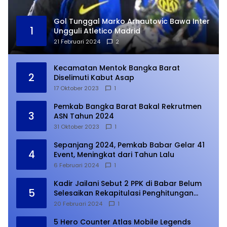
Gol Tunggal Marko Arnautovic Bawa Inter
1
Ungguli Atletico Madrid
21 Februari 2024
2
Kecamatan Mentok Bangka Barat
2
Diselimuti Kabut Asap
17 Oktober 2023
1
Pemkab Bangka Barat Bakal Rekrutmen
3
ASN Tahun 2024
31 Oktober 2023
1
Sepanjang 2024, Pemkab Babar Gelar 41
4
Event, Meningkat dari Tahun Lalu
6 Februari 2024
1
Kadir Jailani Sebut 2 PPK di Babar Belum
5
Selesaikan Rekapitulasi Penghitungan
Suara
20 Februari 2024
1
5 Hero Counter Atlas Mobile Legends