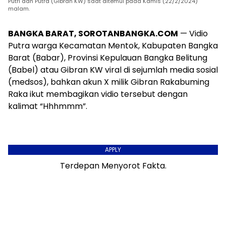
Putri dan Putra (Gibran KW) saat ditemui pada Kamis (22/2/2024)
malam.
BANGKA BARAT, SOROTANBANGKA.COM
— Vidio
Putra warga Kecamatan Mentok, Kabupaten Bangka
Barat (Babar), Provinsi Kepulauan Bangka Belitung
(Babel) atau Gibran KW viral di sejumlah media sosial
(medsos), bahkan akun X milik Gibran Rakabuming
Raka ikut membagikan vidio tersebut dengan
kalimat “Hhhmmm”.
APPLY
Terdepan Menyorot Fakta.