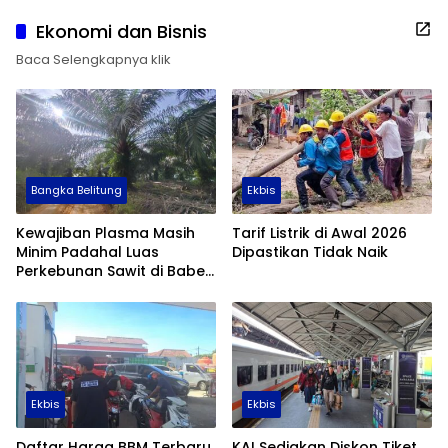
Ekonomi dan Bisnis
Baca Selengkapnya klik
Bangka Belitung
Ekbis
Kewajiban Plasma Masih
Tarif Listrik di Awal 2026
Minim Padahal Luas
Dipastikan Tidak Naik
Perkebunan Sawit di Babel
Tembus 355 Ribu Hektare
Ekbis
Ekbis
Daftar Harga BBM Terbaru
KAI Sediakan Diskon Tiket