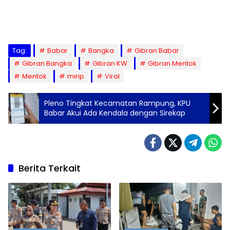
Tag:
Babar
Bangka
Gibran Babar
Gibran Bangka
Gibran KW
Gibran Mentok
Mentok
mirip
Viral
Pleno Tingkat Kecamatan Rampung, KPU
Babar Akui Ada Kendala dengan Sirekap
Berita Terkait