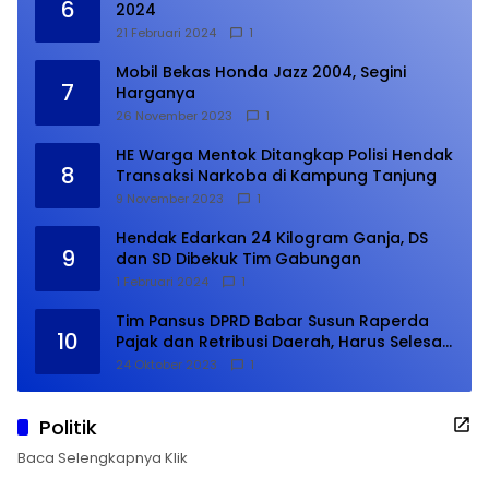
6
2024
21 Februari 2024
1
Mobil Bekas Honda Jazz 2004, Segini
7
Harganya
26 November 2023
1
HE Warga Mentok Ditangkap Polisi Hendak
8
Transaksi Narkoba di Kampung Tanjung
9 November 2023
1
Hendak Edarkan 24 Kilogram Ganja, DS
9
dan SD Dibekuk Tim Gabungan
1 Februari 2024
1
Tim Pansus DPRD Babar Susun Raperda
10
Pajak dan Retribusi Daerah, Harus Selesai
Januari 2024
24 Oktober 2023
1
Politik
Baca Selengkapnya Klik