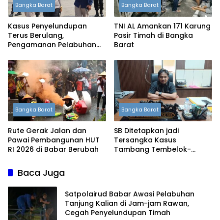
Bangka Barat
Bangka Barat
Kasus Penyelundupan
TNI AL Amankan 171 Karung
Terus Berulang,
Pasir Timah di Bangka
Pengamanan Pelabuhan
Barat
Tanjung Kalian Kini
Diperketat
Bangka Barat
Bangka Barat
Rute Gerak Jalan dan
SB Ditetapkan jadi
Pawai Pembangunan HUT
Tersangka Kasus
RI 2026 di Babar Berubah
Tambang Tembelok-
Keranggan, Penyidikan
Masih Berjalan
Baca Juga
Satpolairud Babar Awasi Pelabuhan
Tanjung Kalian di Jam-jam Rawan,
Cegah Penyelundupan Timah