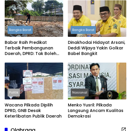
Bangka Barat
Bangka Barat
Babar Raih Predikat
Dinakhodai Hidayat Arsani,
Terbaik Pembangunan
Deddi Wijaya Yakin Golkar
Daerah, DPRD: Tak Boleh
Babel Bangkit
Berpuas Diri
Politik
Nasional
Wacana Pilkada Dipilih
Menko Yusril: Pilkada
DPRD, GNB Desak
Langsung Ancam Kualitas
Keterlibatan Publik Daerah
Demokrasi
Olahraga