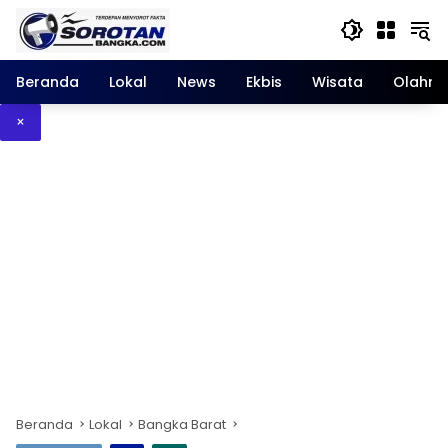
Langsung
ke
konten
Beranda
Lokal
News
Ekbis
Wisata
Olahra
×
Beranda
Lokal
Bangka Barat