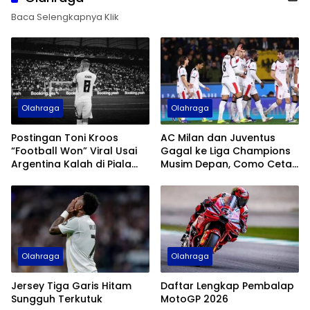
Baca Selengkapnya Klik
Olahraga
Olahraga
Postingan Toni Kroos
AC Milan dan Juventus
“Football Won” Viral Usai
Gagal ke Liga Champions
Argentina Kalah di Piala
Musim Depan, Como Cetak
Dunia 2026
Sejarah
Olahraga
Olahraga
Jersey Tiga Garis Hitam
Daftar Lengkap Pembalap
Sungguh Terkutuk
MotoGP 2026