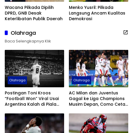
Wacana Pilkada Dipilih
Menko Yusril: Pilkada
DPRD, GNB Desak
Langsung Ancam Kualitas
Keterlibatan Publik Daerah
Demokrasi
Olahraga
Baca Selengkapnya Klik
Olahraga
Olahraga
Postingan Toni Kroos
AC Milan dan Juventus
“Football Won” Viral Usai
Gagal ke Liga Champions
Argentina Kalah di Piala
Musim Depan, Como Cetak
Dunia 2026
Sejarah