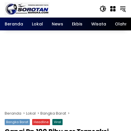
Langsung
ke
konten
Beranda
Lokal
News
Ekbis
Wisata
Olahra
Beranda
Lokal
Bangka Barat
Bangka Barat
Headline
Viral