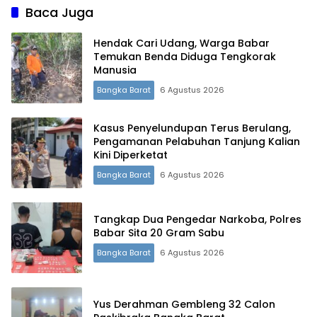
Baca Juga
Hendak Cari Udang, Warga Babar
Temukan Benda Diduga Tengkorak
Manusia
Bangka Barat
6 Agustus 2026
Kasus Penyelundupan Terus Berulang,
Pengamanan Pelabuhan Tanjung Kalian
Kini Diperketat
Bangka Barat
6 Agustus 2026
Tangkap Dua Pengedar Narkoba, Polres
Terdepan Menyorot Fakta.
Babar Sita 20 Gram Sabu
Bangka Barat
6 Agustus 2026
Yus Derahman Gembleng 32 Calon