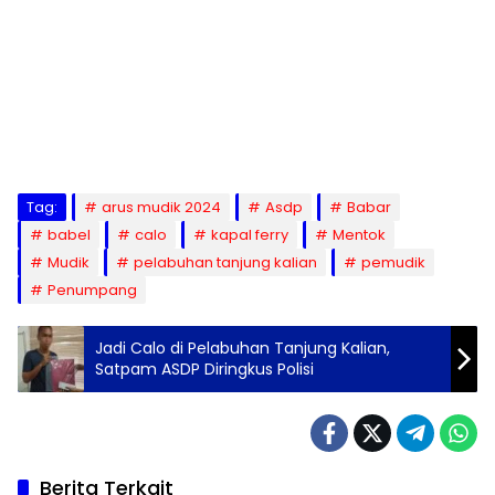
Tag:
arus mudik 2024
Asdp
Babar
babel
calo
kapal ferry
Mentok
Mudik
pelabuhan tanjung kalian
pemudik
Penumpang
Jadi Calo di Pelabuhan Tanjung Kalian,
Satpam ASDP Diringkus Polisi
Berita Terkait