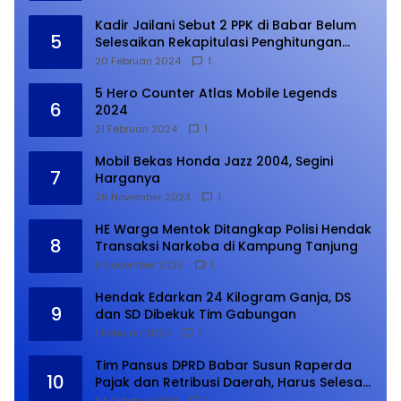
Kadir Jailani Sebut 2 PPK di Babar Belum
5
Selesaikan Rekapitulasi Penghitungan
Suara
20 Februari 2024
1
5 Hero Counter Atlas Mobile Legends
6
2024
21 Februari 2024
1
Mobil Bekas Honda Jazz 2004, Segini
7
Harganya
26 November 2023
1
HE Warga Mentok Ditangkap Polisi Hendak
8
Transaksi Narkoba di Kampung Tanjung
9 November 2023
1
Hendak Edarkan 24 Kilogram Ganja, DS
9
dan SD Dibekuk Tim Gabungan
1 Februari 2024
1
Tim Pansus DPRD Babar Susun Raperda
10
Pajak dan Retribusi Daerah, Harus Selesai
Januari 2024
24 Oktober 2023
1