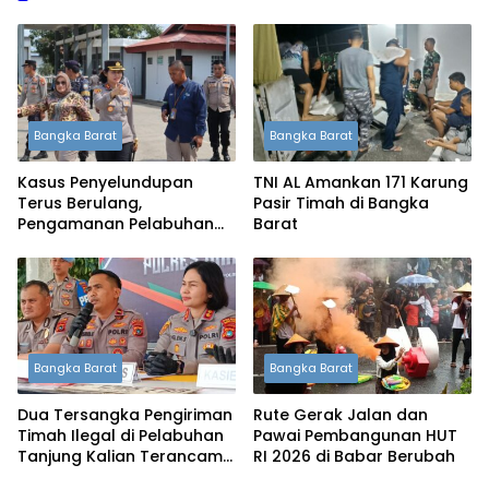
Bangka Barat
Bangka Barat
Kasus Penyelundupan
TNI AL Amankan 171 Karung
Terus Berulang,
Pasir Timah di Bangka
Pengamanan Pelabuhan
Barat
Tanjung Kalian Kini
Diperketat
Bangka Barat
Bangka Barat
Dua Tersangka Pengiriman
Rute Gerak Jalan dan
Timah Ilegal di Pelabuhan
Pawai Pembangunan HUT
Tanjung Kalian Terancam
RI 2026 di Babar Berubah
5 Tahun Penjara