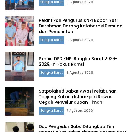
Bangka Barat
9 Agustus 2026
Pelantikan Pengurus KNPI Babar, Yus
Derahman Dorong Kolaborasi Pemuda
dan Pemerintah
Bangka Barat
9 Agustus 2026
Pimpin DPD KNPI Bangka Barat 2026-
2029, Ini Fokus Ramsi
Bangka Barat
9 Agustus 2026
Terdepan Menyorot Fakta.
Satpolairud Babar Awasi Pelabuhan
Tanjung Kalian di Jam-jam Rawan,
Cegah Penyelundupan Timah
Bangka Barat
7 Agustus 2026
Dua Pengedar Sabu Ditangkap Tim