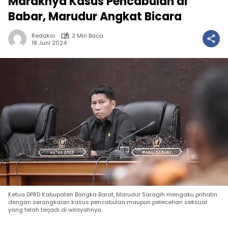
Maraknya Kasus Pencabulan di
Babar, Marudur Angkat Bicara
Redaksi
2 Min Baca
18 Juni 2024
Ketua DPRD Kabupaten Bangka Barat, Marudur Saragih mengaku prihatin
dengan serangkaian kasus pencabulan maupun pelecehan seksual
yang telah terjadi di wilayahnya.