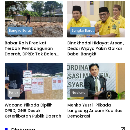
Bangka Barat
Bangka Barat
Babar Raih Predikat
Dinakhodai Hidayat Arsani,
Terbaik Pembangunan
Deddi Wijaya Yakin Golkar
Daerah, DPRD: Tak Boleh
Babel Bangkit
Berpuas Diri
Politik
Nasional
Wacana Pilkada Dipilih
Menko Yusril: Pilkada
DPRD, GNB Desak
Langsung Ancam Kualitas
Keterlibatan Publik Daerah
Demokrasi
Olahraga