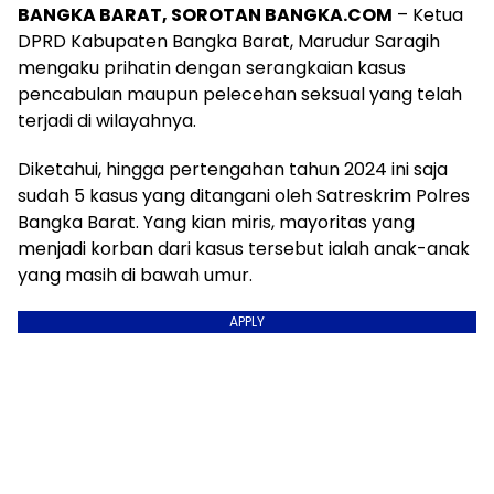
BANGKA BARAT, SOROTAN BANGKA.COM
– Ketua
DPRD Kabupaten Bangka Barat, Marudur Saragih
mengaku prihatin dengan serangkaian kasus
pencabulan maupun pelecehan seksual yang telah
terjadi di wilayahnya.
Diketahui, hingga pertengahan tahun 2024 ini saja
sudah 5 kasus yang ditangani oleh Satreskrim Polres
Bangka Barat. Yang kian miris, mayoritas yang
menjadi korban dari kasus tersebut ialah anak-anak
yang masih di bawah umur.
APPLY