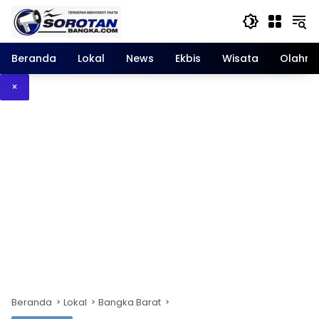
Langsung
ke
konten
Beranda
Lokal
News
Ekbis
Wisata
Olahra
×
Beranda
Lokal
Bangka Barat