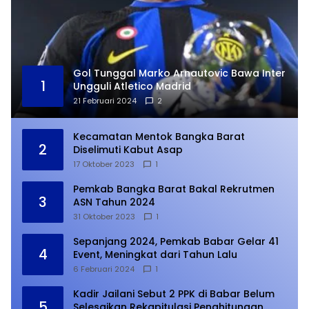
Gol Tunggal Marko Arnautovic Bawa Inter
1
Ungguli Atletico Madrid
21 Februari 2024
2
Kecamatan Mentok Bangka Barat
2
Diselimuti Kabut Asap
17 Oktober 2023
1
Pemkab Bangka Barat Bakal Rekrutmen
3
ASN Tahun 2024
31 Oktober 2023
1
Sepanjang 2024, Pemkab Babar Gelar 41
4
Event, Meningkat dari Tahun Lalu
6 Februari 2024
1
Kadir Jailani Sebut 2 PPK di Babar Belum
5
Selesaikan Rekapitulasi Penghitungan