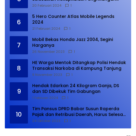
Suara
20 Februari 2024
1
5 Hero Counter Atlas Mobile Legends
6
2024
21 Februari 2024
1
Mobil Bekas Honda Jazz 2004, Segini
7
Harganya
26 November 2023
1
HE Warga Mentok Ditangkap Polisi Hendak
8
Transaksi Narkoba di Kampung Tanjung
9 November 2023
1
Hendak Edarkan 24 Kilogram Ganja, DS
9
dan SD Dibekuk Tim Gabungan
1 Februari 2024
1
Tim Pansus DPRD Babar Susun Raperda
10
Pajak dan Retribusi Daerah, Harus Selesai
Januari 2024
24 Oktober 2023
1