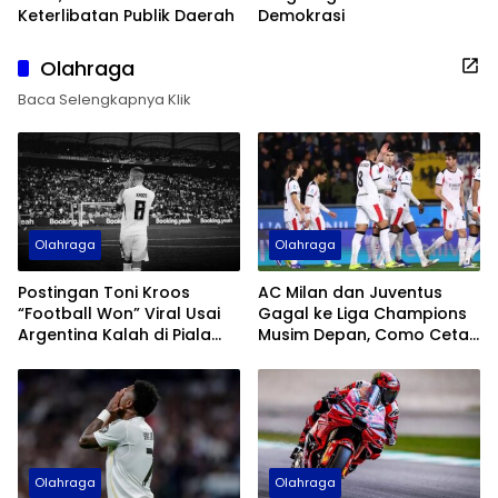
Keterlibatan Publik Daerah
Demokrasi
Olahraga
Baca Selengkapnya Klik
Olahraga
Olahraga
Postingan Toni Kroos
AC Milan dan Juventus
“Football Won” Viral Usai
Gagal ke Liga Champions
Argentina Kalah di Piala
Musim Depan, Como Cetak
Dunia 2026
Sejarah
Olahraga
Olahraga