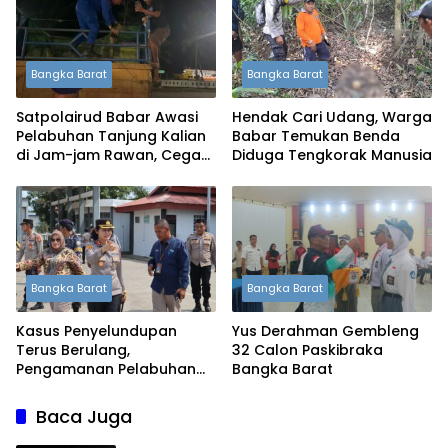
Bangka Barat
Bangka Barat
Satpolairud Babar Awasi
Hendak Cari Udang, Warga
Pelabuhan Tanjung Kalian
Babar Temukan Benda
di Jam-jam Rawan, Cegah
Diduga Tengkorak Manusia
Penyelundupan Timah
Bangka Barat
Bangka Barat
Kasus Penyelundupan
Yus Derahman Gembleng
Terus Berulang,
32 Calon Paskibraka
Pengamanan Pelabuhan
Bangka Barat
Tanjung Kalian Kini
Diperketat
Baca Juga