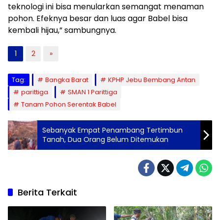
teknologi ini bisa menularkan semangat menaman
pohon. Efeknya besar dan luas agar Babel bisa
kembali hijau,” sambungnya.
1
2
»
Tag:
Bangka Barat
KPHP Jebu Bembang Antan
parittiga
SMAN 1 Parittiga
Tanam Pohon Serentak Babel
Sebanyak Empat Penambang Tertimbun
Tanah, Dua Orang Belum Ditemukan
Berita Terkait