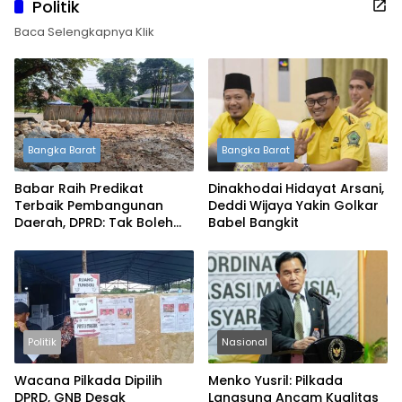
Politik
Baca Selengkapnya Klik
Bangka Barat
Bangka Barat
Babar Raih Predikat
Dinakhodai Hidayat Arsani,
Terbaik Pembangunan
Deddi Wijaya Yakin Golkar
Daerah, DPRD: Tak Boleh
Babel Bangkit
Berpuas Diri
Politik
Nasional
Wacana Pilkada Dipilih
Menko Yusril: Pilkada
DPRD, GNB Desak
Langsung Ancam Kualitas