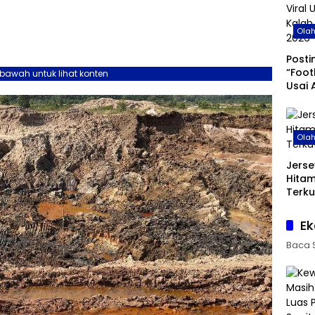
Ola
Posti
“Foot
ebawah untuk lihat konten
Usai 
di Pi
Ola
Jerse
Hita
Terku
Ek
Baca 