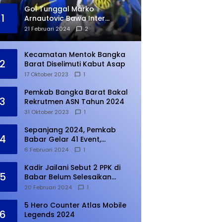
Gol Tunggal Marko
1
Arnautovic Bawa Inter
Ungguli Atletico Madrid
21 Februari 2024
2
Kecamatan Mentok Bangka
2
Barat Diselimuti Kabut Asap
17 Oktober 2023
1
Pemkab Bangka Barat Bakal
3
Rekrutmen ASN Tahun 2024
31 Oktober 2023
1
Sepanjang 2024, Pemkab
4
Babar Gelar 41 Event,
Meningkat dari Tahun Lalu
6 Februari 2024
1
Kadir Jailani Sebut 2 PPK di
5
Babar Belum Selesaikan
Rekapitulasi Penghitungan
20 Februari 2024
1
Suara
5 Hero Counter Atlas Mobile
6
Legends 2024