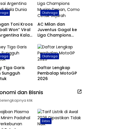
hraga
Olahraga
ngan Toni Kroos
AC Milan dan
ball Won” Viral
Juventus Gagal ke
Argentina Kalah
Liga Champions
ala Dunia 2026
Musim Depan, Como
Cetak Sejarah
hraga
Olahraga
y Tiga Garis
Daftar Lengkap
m Sungguh
Pembalap MotoGP
tuk
2026
onomi dan Bisnis
Selengkapnya klik
Ekbis