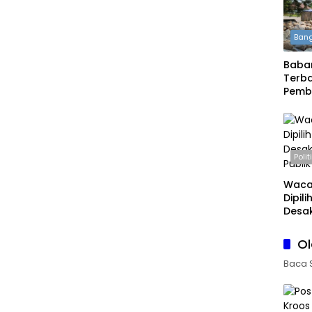
Bang
Babar
Terba
Pemb
Daera
Boleh
Polit
Waca
Dipil
Desak
Publi
O
Baca 