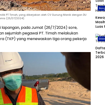
Bang
ilik PT Timah, yang dikerjakan oleh CV Gunung Manik dengan DU
Kewa
mis (25/07/2024).
Masih
Luas
 lapangan, pada Jumat (26/7/2024) sore,
Sawit
n sejumlah pegawai PT. Timah melakukan
Temb
kara (TKP) yang menewaskan tiga orang pekerja
Ekbi
Hekt
Daft
Terba
2026