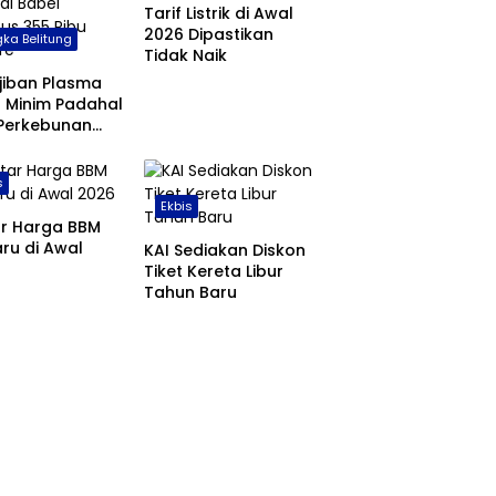
Tarif Listrik di Awal
2026 Dipastikan
ka Belitung
Tidak Naik
jiban Plasma
 Minim Padahal
 Perkebunan
 di Babel
us 355 Ribu
s
are
Ekbis
ar Harga BBM
ru di Awal
KAI Sediakan Diskon
Tiket Kereta Libur
Tahun Baru