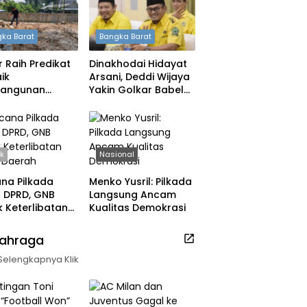
ka Barat
Bangka Barat
 Raih Predikat
Dinakhodai Hidayat
ik
Arsani, Deddi Wijaya
angunan
Yakin Golkar Babel
h, DPRD: Tak
Bangkit
 Berpuas Diri
ik
Nasional
na Pilkada
Menko Yusril: Pilkada
ih DPRD, GNB
Langsung Ancam
 Keterlibatan
Kualitas Demokrasi
k Daerah
lahraga
Selengkapnya Klik