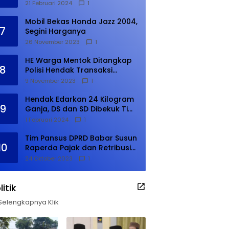
21 Februari 2024
1
Mobil Bekas Honda Jazz 2004,
7
Segini Harganya
26 November 2023
1
HE Warga Mentok Ditangkap
8
Polisi Hendak Transaksi
Narkoba di Kampung Tanjung
9 November 2023
1
Hendak Edarkan 24 Kilogram
9
Ganja, DS dan SD Dibekuk Tim
Gabungan
1 Februari 2024
1
Tim Pansus DPRD Babar Susun
10
Raperda Pajak dan Retribusi
Daerah, Harus Selesai Januari
24 Oktober 2023
1
2024
litik
Selengkapnya Klik