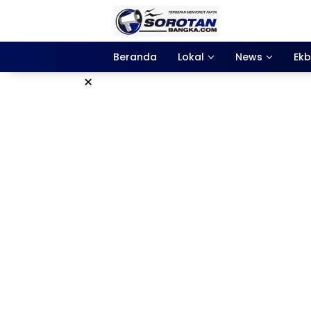
Langsung
ke
konten
Beranda
Lokal
News
Ekb
×