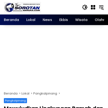
Langsung
ke
konten
Beranda
Lokal
News
Ekbis
Wisata
Olahra
Beranda
Lokal
Pangkalpinang
Pangkalpinang