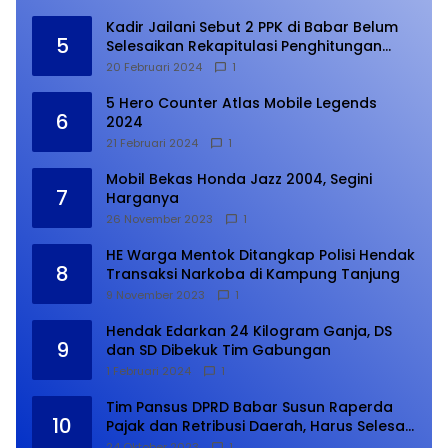
Kadir Jailani Sebut 2 PPK di Babar Belum
5
Selesaikan Rekapitulasi Penghitungan
Suara
20 Februari 2024
1
5 Hero Counter Atlas Mobile Legends
6
2024
21 Februari 2024
1
Mobil Bekas Honda Jazz 2004, Segini
7
Harganya
26 November 2023
1
HE Warga Mentok Ditangkap Polisi Hendak
8
Transaksi Narkoba di Kampung Tanjung
9 November 2023
1
Hendak Edarkan 24 Kilogram Ganja, DS
9
dan SD Dibekuk Tim Gabungan
1 Februari 2024
1
Tim Pansus DPRD Babar Susun Raperda
10
Pajak dan Retribusi Daerah, Harus Selesai
Januari 2024
24 Oktober 2023
1