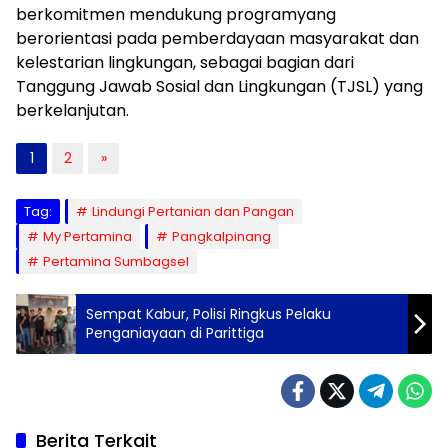
berkomitmen mendukung programyang
berorientasi pada pemberdayaan masyarakat dan
kelestarian lingkungan, sebagai bagian dari
Tanggung Jawab Sosial dan Lingkungan (TJSL) yang
berkelanjutan.
1
2
»
Tag:
Lindungi Pertanian dan Pangan
My Pertamina
Pangkalpinang
Pertamina Sumbagsel
Sempat Kabur, Polisi Ringkus Pelaku
Penganiayaan di Parittiga
Berita Terkait