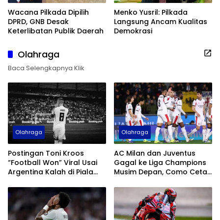
Wacana Pilkada Dipilih
Menko Yusril: Pilkada
DPRD, GNB Desak
Langsung Ancam Kualitas
Keterlibatan Publik Daerah
Demokrasi
Olahraga
Baca Selengkapnya Klik
Olahraga
Olahraga
Postingan Toni Kroos
AC Milan dan Juventus
“Football Won” Viral Usai
Gagal ke Liga Champions
Argentina Kalah di Piala
Musim Depan, Como Cetak
Dunia 2026
Sejarah