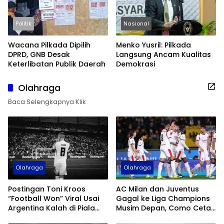
Politik
Nasional
Wacana Pilkada Dipilih
Menko Yusril: Pilkada
DPRD, GNB Desak
Langsung Ancam Kualitas
Keterlibatan Publik Daerah
Demokrasi
Olahraga
Baca Selengkapnya Klik
Olahraga
Olahraga
Postingan Toni Kroos
AC Milan dan Juventus
“Football Won” Viral Usai
Gagal ke Liga Champions
Argentina Kalah di Piala
Musim Depan, Como Cetak
Dunia 2026
Sejarah