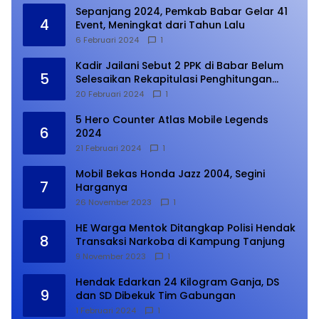
Sepanjang 2024, Pemkab Babar Gelar 41
4
Event, Meningkat dari Tahun Lalu
6 Februari 2024
1
Kadir Jailani Sebut 2 PPK di Babar Belum
5
Selesaikan Rekapitulasi Penghitungan
Suara
20 Februari 2024
1
5 Hero Counter Atlas Mobile Legends
6
2024
21 Februari 2024
1
Mobil Bekas Honda Jazz 2004, Segini
7
Harganya
26 November 2023
1
HE Warga Mentok Ditangkap Polisi Hendak
8
Transaksi Narkoba di Kampung Tanjung
9 November 2023
1
Hendak Edarkan 24 Kilogram Ganja, DS
9
dan SD Dibekuk Tim Gabungan
1 Februari 2024
1