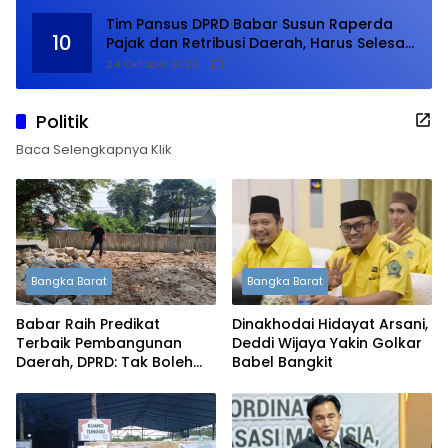
Tim Pansus DPRD Babar Susun Raperda
10
Pajak dan Retribusi Daerah, Harus Selesai
Januari 2024
24 Oktober 2023
1
Politik
Baca Selengkapnya Klik
Bangka Barat
Bangka Barat
Babar Raih Predikat
Dinakhodai Hidayat Arsani,
Terbaik Pembangunan
Deddi Wijaya Yakin Golkar
Daerah, DPRD: Tak Boleh
Babel Bangkit
Berpuas Diri