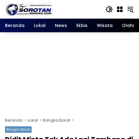
Langsung
ke
konten
Beranda
Lokal
News
Ekbis
Wisata
Olahra
Beranda
Lokal
Bangka Barat
Bangka Barat