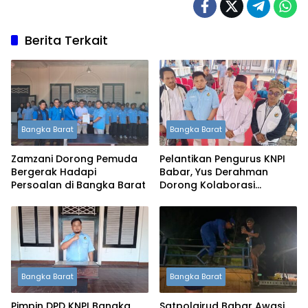
Berita Terkait
Bangka Barat
Bangka Barat
Zamzani Dorong Pemuda
Pelantikan Pengurus KNPI
Bergerak Hadapi
Babar, Yus Derahman
Persoalan di Bangka Barat
Dorong Kolaborasi
Pemuda dan Pemerintah
Bangka Barat
Bangka Barat
Pimpin DPD KNPI Bangka
Satpolairud Babar Awasi