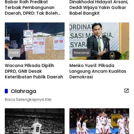
Babar Raih Predikat
Dinakhodai Hidayat Arsani,
Terbaik Pembangunan
Deddi Wijaya Yakin Golkar
Daerah, DPRD: Tak Boleh
Babel Bangkit
Berpuas Diri
Politik
Nasional
Wacana Pilkada Dipilih
Menko Yusril: Pilkada
DPRD, GNB Desak
Langsung Ancam Kualitas
Keterlibatan Publik Daerah
Demokrasi
Olahraga
Baca Selengkapnya Klik