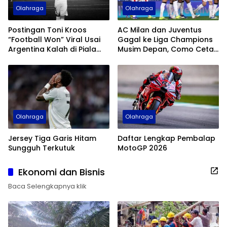
Olahraga
Olahraga
Postingan Toni Kroos
AC Milan dan Juventus
“Football Won” Viral Usai
Gagal ke Liga Champions
Argentina Kalah di Piala
Musim Depan, Como Cetak
Dunia 2026
Sejarah
Olahraga
Olahraga
Jersey Tiga Garis Hitam
Daftar Lengkap Pembalap
Sungguh Terkutuk
MotoGP 2026
Ekonomi dan Bisnis
Baca Selengkapnya klik