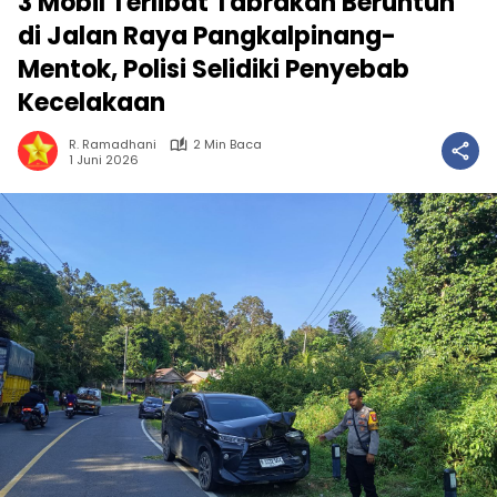
3 Mobil Terlibat Tabrakan Beruntun
di Jalan Raya Pangkalpinang-
Mentok, Polisi Selidiki Penyebab
Kecelakaan
R. Ramadhani
2 Min Baca
1 Juni 2026