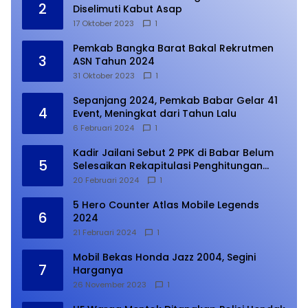
2
Diselimuti Kabut Asap
17 Oktober 2023
1
Pemkab Bangka Barat Bakal Rekrutmen
3
ASN Tahun 2024
31 Oktober 2023
1
Sepanjang 2024, Pemkab Babar Gelar 41
4
Event, Meningkat dari Tahun Lalu
6 Februari 2024
1
Kadir Jailani Sebut 2 PPK di Babar Belum
5
Selesaikan Rekapitulasi Penghitungan
Suara
20 Februari 2024
1
5 Hero Counter Atlas Mobile Legends
6
2024
21 Februari 2024
1
Mobil Bekas Honda Jazz 2004, Segini
7
Harganya
26 November 2023
1