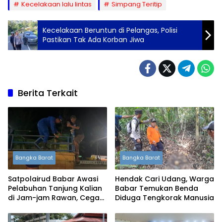
Kecelakaan lalu lintas
Simpang Teritip
Kecelakaan Beruntun di Pelangas, Polisi
Pastikan Tak Ada Korban Jiwa
Berita Terkait
Bangka Barat
Bangka Barat
Satpolairud Babar Awasi
Hendak Cari Udang, Warga
Pelabuhan Tanjung Kalian
Babar Temukan Benda
di Jam-jam Rawan, Cegah
Diduga Tengkorak Manusia
Penyelundupan Timah