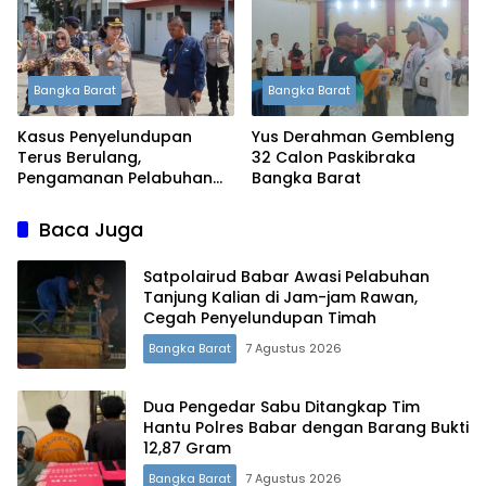
Bangka Barat
Bangka Barat
Kasus Penyelundupan
Yus Derahman Gembleng
Terus Berulang,
32 Calon Paskibraka
Pengamanan Pelabuhan
Bangka Barat
Tanjung Kalian Kini
Diperketat
Baca Juga
Satpolairud Babar Awasi Pelabuhan
Tanjung Kalian di Jam-jam Rawan,
Cegah Penyelundupan Timah
Bangka Barat
7 Agustus 2026
Dua Pengedar Sabu Ditangkap Tim
Hantu Polres Babar dengan Barang Bukti
12,87 Gram
Terdepan Menyorot Fakta.
Bangka Barat
7 Agustus 2026