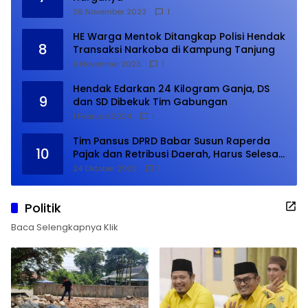
26 November 2023
1
HE Warga Mentok Ditangkap Polisi Hendak
8
Transaksi Narkoba di Kampung Tanjung
9 November 2023
1
Hendak Edarkan 24 Kilogram Ganja, DS
9
dan SD Dibekuk Tim Gabungan
1 Februari 2024
1
Tim Pansus DPRD Babar Susun Raperda
10
Pajak dan Retribusi Daerah, Harus Selesai
Januari 2024
24 Oktober 2023
1
Politik
Baca Selengkapnya Klik