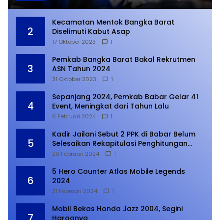
Kecamatan Mentok Bangka Barat
2
Diselimuti Kabut Asap
17 Oktober 2023
1
Pemkab Bangka Barat Bakal Rekrutmen
3
ASN Tahun 2024
31 Oktober 2023
1
Sepanjang 2024, Pemkab Babar Gelar 41
4
Event, Meningkat dari Tahun Lalu
6 Februari 2024
1
Kadir Jailani Sebut 2 PPK di Babar Belum
5
Selesaikan Rekapitulasi Penghitungan
Suara
20 Februari 2024
1
5 Hero Counter Atlas Mobile Legends
6
2024
21 Februari 2024
1
Mobil Bekas Honda Jazz 2004, Segini
7
Harganya