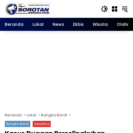
Langsung
ke
konten
Beranda
Lokal
News
Ekbis
Wisata
Olahra
Beranda
Lokal
Bangka Barat
Bangka Barat
Headline