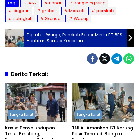
Tag:
ASN
Babar
Bong Ming Ming
dugaan
grebek
Mentok
pemkab
selingkuh
Skandal
Wabup
Diprotes Warga, Pemkab Babar Minta PT BRS
Hentikan Semua Kegiatan
Berita Terkait
Bangka Barat
Bangka Barat
Kasus Penyelundupan
TNI AL Amankan 171 Karung
Terus Berulang,
Pasir Timah di Bangka