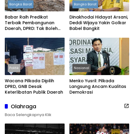
Bangka Barat
Bangka Barat
Babar Raih Predikat
Dinakhodai Hidayat Arsani,
Terbaik Pembangunan
Deddi Wijaya Yakin Golkar
Daerah, DPRD: Tak Boleh
Babel Bangkit
Berpuas Diri
Politik
Nasional
Wacana Pilkada Dipilih
Menko Yusril: Pilkada
DPRD, GNB Desak
Langsung Ancam Kualitas
Keterlibatan Publik Daerah
Demokrasi
Olahraga
Baca Selengkapnya Klik