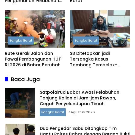
Pengamanan Pelabuhan
Barat
Tanjung Kalian Kini
Diperketat
Bangka Barat
Bangka Barat
Rute Gerak Jalan dan
SB Ditetapkan jadi
Pawai Pembangunan HUT
Tersangka Kasus
RI 2026 di Babar Berubah
Tambang Tembelok-
Keranggan, Penyidikan
Masih Berjalan
Baca Juga
Satpolairud Babar Awasi Pelabuhan
Tanjung Kalian di Jam-jam Rawan,
Cegah Penyelundupan Timah
Bangka Barat
7 Agustus 2026
Dua Pengedar Sabu Ditangkap Tim
Hantu Polres Babar dengan Barang Bukti