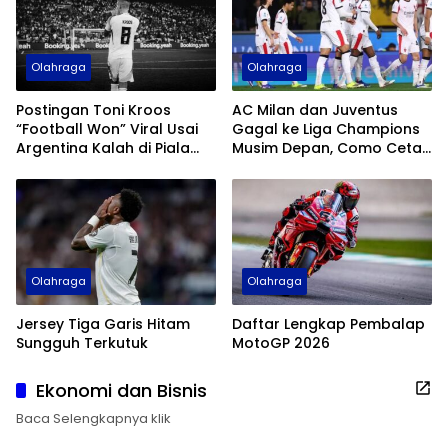
Olahraga
Olahraga
Postingan Toni Kroos
AC Milan dan Juventus
“Football Won” Viral Usai
Gagal ke Liga Champions
Argentina Kalah di Piala
Musim Depan, Como Cetak
Dunia 2026
Sejarah
Olahraga
Olahraga
Jersey Tiga Garis Hitam
Daftar Lengkap Pembalap
Sungguh Terkutuk
MotoGP 2026
Ekonomi dan Bisnis
Baca Selengkapnya klik