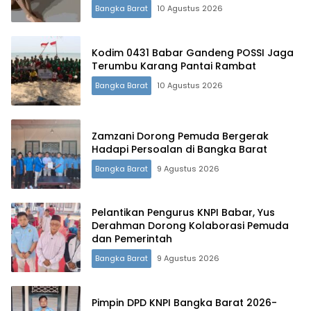
Bangka Barat
10 Agustus 2026
Kodim 0431 Babar Gandeng POSSI Jaga
Terumbu Karang Pantai Rambat
Bangka Barat
10 Agustus 2026
Zamzani Dorong Pemuda Bergerak
Terdepan Menyorot Fakta.
Hadapi Persoalan di Bangka Barat
Bangka Barat
9 Agustus 2026
Pelantikan Pengurus KNPI Babar, Yus
Derahman Dorong Kolaborasi Pemuda
dan Pemerintah
Bangka Barat
9 Agustus 2026
Pimpin DPD KNPI Bangka Barat 2026-