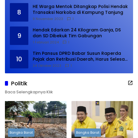
HE Warga Mentok Ditangkap Polisi Hendak
8
Transaksi Narkoba di Kampung Tanjung
9 November 2023
1
Hendak Edarkan 24 Kilogram Ganja, DS
9
dan SD Dibekuk Tim Gabungan
1 Februari 2024
1
Tim Pansus DPRD Babar Susun Raperda
10
Pajak dan Retribusi Daerah, Harus Selesai
Januari 2024
24 Oktober 2023
1
Politik
Baca Selengkapnya Klik
Bangka Barat
Bangka Barat