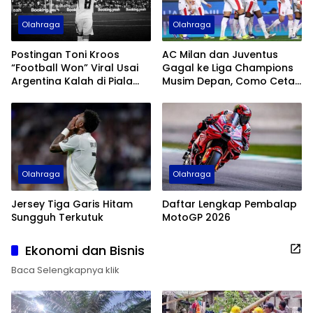
Olahraga
Olahraga
Postingan Toni Kroos
AC Milan dan Juventus
“Football Won” Viral Usai
Gagal ke Liga Champions
Argentina Kalah di Piala
Musim Depan, Como Cetak
Dunia 2026
Sejarah
Olahraga
Olahraga
Jersey Tiga Garis Hitam
Daftar Lengkap Pembalap
Sungguh Terkutuk
MotoGP 2026
Ekonomi dan Bisnis
Baca Selengkapnya klik