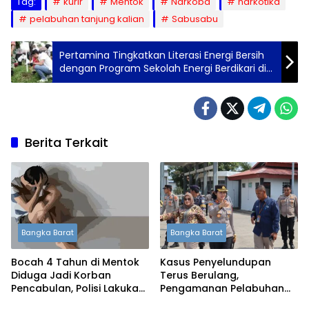
Tag:
kurir
Mentok
Narkoba
narkotika
pelabuhan tanjung kalian
Sabusabu
Pertamina Tingkatkan Literasi Energi Bersih
dengan Program Sekolah Energi Berdikari di
SMA Negeri 14 Palembang
Berita Terkait
Bangka Barat
Bangka Barat
Bocah 4 Tahun di Mentok
Kasus Penyelundupan
Diduga Jadi Korban
Terus Berulang,
Pencabulan, Polisi Lakukan
Pengamanan Pelabuhan
Penyelidikan
Tanjung Kalian Kini