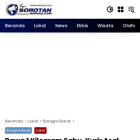
Langsung
ke
konten
Beranda
Lokal
News
Ekbis
Wisata
Olahra
Beranda
Lokal
Bangka Barat
Bangka Barat
Lokal