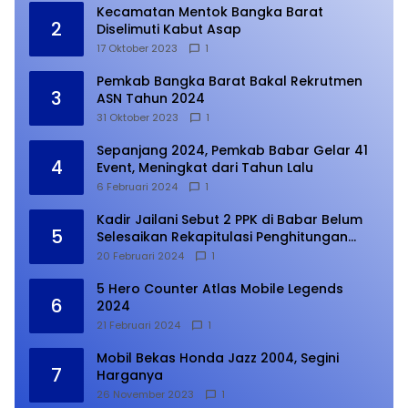
Kecamatan Mentok Bangka Barat
2
Diselimuti Kabut Asap
17 Oktober 2023
1
Pemkab Bangka Barat Bakal Rekrutmen
3
ASN Tahun 2024
31 Oktober 2023
1
Sepanjang 2024, Pemkab Babar Gelar 41
4
Event, Meningkat dari Tahun Lalu
6 Februari 2024
1
Kadir Jailani Sebut 2 PPK di Babar Belum
5
Selesaikan Rekapitulasi Penghitungan
Suara
20 Februari 2024
1
5 Hero Counter Atlas Mobile Legends
6
2024
21 Februari 2024
1
Mobil Bekas Honda Jazz 2004, Segini
7
Harganya
26 November 2023
1