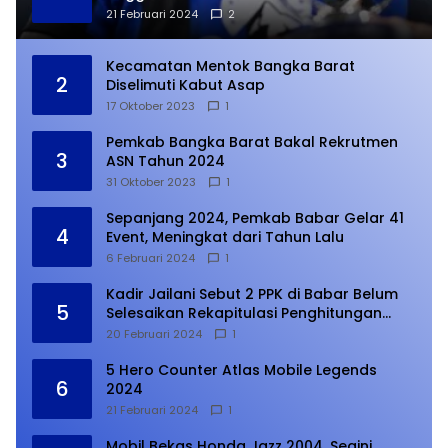
21 Februari 2024
2
Kecamatan Mentok Bangka Barat
2
Diselimuti Kabut Asap
17 Oktober 2023
1
Pemkab Bangka Barat Bakal Rekrutmen
3
ASN Tahun 2024
31 Oktober 2023
1
Sepanjang 2024, Pemkab Babar Gelar 41
4
Event, Meningkat dari Tahun Lalu
6 Februari 2024
1
Kadir Jailani Sebut 2 PPK di Babar Belum
5
Selesaikan Rekapitulasi Penghitungan
Suara
20 Februari 2024
1
5 Hero Counter Atlas Mobile Legends
6
2024
21 Februari 2024
1
Mobil Bekas Honda Jazz 2004, Segini