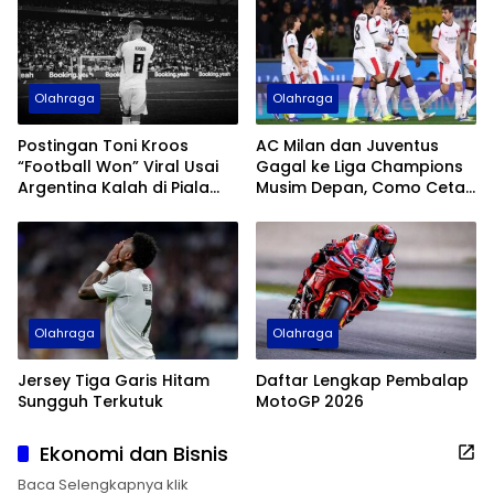
Olahraga
Olahraga
Postingan Toni Kroos
AC Milan dan Juventus
“Football Won” Viral Usai
Gagal ke Liga Champions
Argentina Kalah di Piala
Musim Depan, Como Cetak
Dunia 2026
Sejarah
Olahraga
Olahraga
Jersey Tiga Garis Hitam
Daftar Lengkap Pembalap
Sungguh Terkutuk
MotoGP 2026
Ekonomi dan Bisnis
Baca Selengkapnya klik