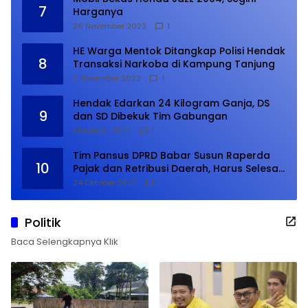
7
Harganya
26 November 2023
1
HE Warga Mentok Ditangkap Polisi Hendak
8
Transaksi Narkoba di Kampung Tanjung
9 November 2023
1
Hendak Edarkan 24 Kilogram Ganja, DS
9
dan SD Dibekuk Tim Gabungan
1 Februari 2024
1
Tim Pansus DPRD Babar Susun Raperda
10
Pajak dan Retribusi Daerah, Harus Selesai
Januari 2024
24 Oktober 2023
1
Politik
Baca Selengkapnya Klik