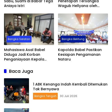
Sabu, Suami di Babar Tega
Penetapan Tersangka
Aniaya Istri
Wagub Hellyana oleh
Bareskrim Polri
Bangka Selatan
Bangka Belitung
Mahasiswa Asal Babel
Kapolda Babel Pastikan
Diduga Jadi Korban
Kesiapan Pengamanan
Penganiayaan Kepala
Nataru
Satpol PP
Baca Juga
1 ABK Kenanga Indah Kembali Ditemukan
Tak Bernyawa
Bangka Tengah
30 Juli 2026