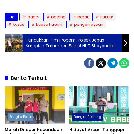
Tag:
babel
bateng
berat
hukum
kasus
kuasa hukum
penganiayaan
Tundukkan Tim Propam, Polsek Jebus
Kampiun Turnamen Futsal HUT Bhayangkara
Polres Bangka Barat
Berita Terkait
Bangka Barat
Bangka Belitung
Marah Ditegur Kecanduan
Hidayat Arsani Tanggapi