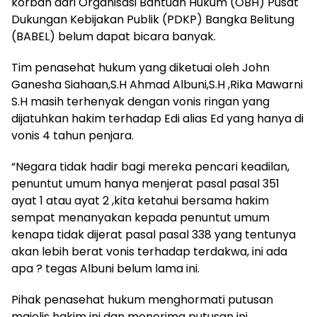
korban dari Organisasi Bantuan Hukum (OBH) Pusat
Dukungan Kebijakan Publik (PDKP) Bangka Belitung
(BABEL) belum dapat bicara banyak.
Tim penasehat hukum yang diketuai oleh John
Ganesha Siahaan,S.H Ahmad Albuni,S.H ,Rika Mawarni
S.H masih terhenyak dengan vonis ringan yang
dijatuhkan hakim terhadap Edi alias Ed yang hanya di
vonis 4 tahun penjara.
“Negara tidak hadir bagi mereka pencari keadilan,
penuntut umum hanya menjerat pasal pasal 351
ayat 1 atau ayat 2 ,kita ketahui bersama hakim
sempat menanyakan kepada penuntut umum
kenapa tidak dijerat pasal pasal 338 yang tentunya
akan lebih berat vonis terhadap terdakwa, ini ada
apa ? tegas Albuni belum lama ini.
Pihak penasehat hukum menghormati putusan
majelis hakim ini dan menerima putusan ini .