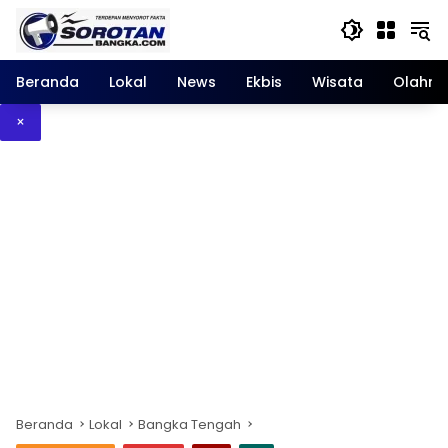
Langsung
ke
konten
Beranda
Lokal
News
Ekbis
Wisata
Olahra
×
Beranda
Lokal
Bangka Tengah