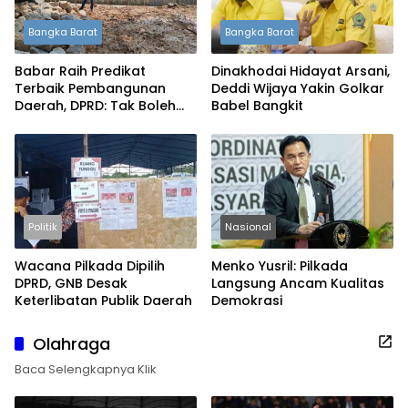
Bangka Barat
Bangka Barat
Babar Raih Predikat
Dinakhodai Hidayat Arsani,
Terbaik Pembangunan
Deddi Wijaya Yakin Golkar
Daerah, DPRD: Tak Boleh
Babel Bangkit
Berpuas Diri
Politik
Nasional
Wacana Pilkada Dipilih
Menko Yusril: Pilkada
DPRD, GNB Desak
Langsung Ancam Kualitas
Keterlibatan Publik Daerah
Demokrasi
Olahraga
Baca Selengkapnya Klik