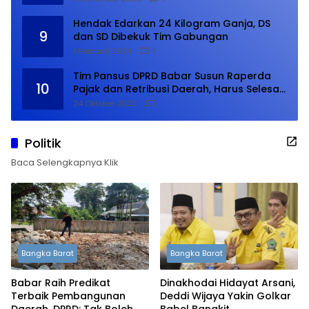
Hendak Edarkan 24 Kilogram Ganja, DS
9
dan SD Dibekuk Tim Gabungan
1 Februari 2024
1
Tim Pansus DPRD Babar Susun Raperda
10
Pajak dan Retribusi Daerah, Harus Selesai
Januari 2024
24 Oktober 2023
1
Politik
Baca Selengkapnya Klik
Bangka Barat
Bangka Barat
Babar Raih Predikat
Dinakhodai Hidayat Arsani,
Terbaik Pembangunan
Deddi Wijaya Yakin Golkar
Daerah, DPRD: Tak Boleh
Babel Bangkit