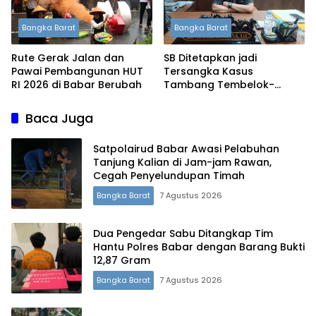
Bangka Barat
Bangka Barat
Rute Gerak Jalan dan
SB Ditetapkan jadi
Pawai Pembangunan HUT
Tersangka Kasus
RI 2026 di Babar Berubah
Tambang Tembelok-
Keranggan, Penyidikan
Masih Berjalan
Baca Juga
Satpolairud Babar Awasi Pelabuhan
Tanjung Kalian di Jam-jam Rawan,
Cegah Penyelundupan Timah
Bangka Barat
7 Agustus 2026
Dua Pengedar Sabu Ditangkap Tim
Hantu Polres Babar dengan Barang Bukti
12,87 Gram
Bangka Barat
7 Agustus 2026
Terdepan Menyorot Fakta.