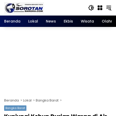
Langsung
ke
konten
Beranda
Lokal
News
Ekbis
Wisata
Olahra
Beranda
Lokal
Bangka Barat
Bangka Barat