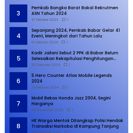
Pemkab Bangka Barat Bakal Rekrutmen
3
ASN Tahun 2024
31 Oktober 2023
1
Sepanjang 2024, Pemkab Babar Gelar 41
4
Event, Meningkat dari Tahun Lalu
6 Februari 2024
1
Kadir Jailani Sebut 2 PPK di Babar Belum
5
Selesaikan Rekapitulasi Penghitungan
Suara
20 Februari 2024
1
5 Hero Counter Atlas Mobile Legends
6
2024
21 Februari 2024
1
Mobil Bekas Honda Jazz 2004, Segini
7
Harganya
26 November 2023
1
HE Warga Mentok Ditangkap Polisi Hendak
8
Transaksi Narkoba di Kampung Tanjung
9 November 2023
1