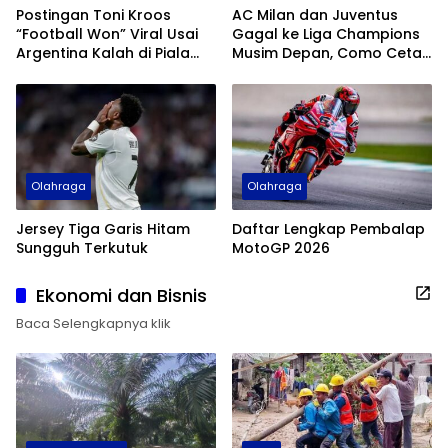
Postingan Toni Kroos
AC Milan dan Juventus
“Football Won” Viral Usai
Gagal ke Liga Champions
Argentina Kalah di Piala
Musim Depan, Como Cetak
Dunia 2026
Sejarah
Olahraga
Olahraga
Jersey Tiga Garis Hitam
Daftar Lengkap Pembalap
Sungguh Terkutuk
MotoGP 2026
Ekonomi dan Bisnis
Baca Selengkapnya klik