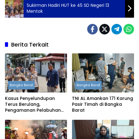
Sukirman Hadiri HUT ke 45 SD Negeri 13
Mentok
Berita Terkait
Bangka Barat
Bangka Barat
Kasus Penyelundupan
TNI AL Amankan 171 Karung
Terus Berulang,
Pasir Timah di Bangka
Pengamanan Pelabuhan
Barat
Tanjung Kalian Kini
Diperketat