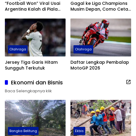
“Football Won” Viral Usai
Gagal ke Liga Champions
Argentina Kalah di Piala
Musim Depan, Como Cetak
Dunia 2026
Sejarah
Olahraga
Olahraga
Jersey Tiga Garis Hitam
Daftar Lengkap Pembalap
Sungguh Terkutuk
MotoGP 2026
Ekonomi dan Bisnis
Baca Selengkapnya klik
Bangka Belitung
Ekbis