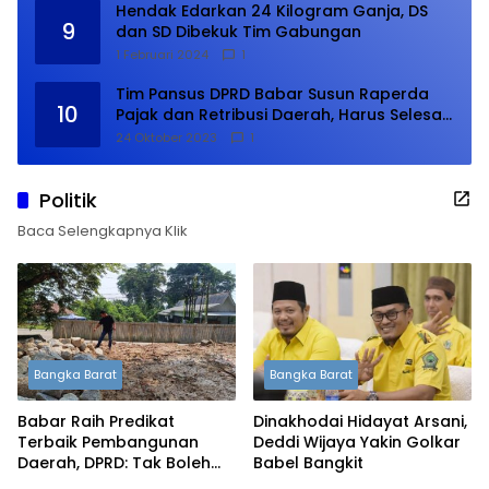
Hendak Edarkan 24 Kilogram Ganja, DS
9
dan SD Dibekuk Tim Gabungan
1 Februari 2024
1
Tim Pansus DPRD Babar Susun Raperda
10
Pajak dan Retribusi Daerah, Harus Selesai
Januari 2024
24 Oktober 2023
1
Politik
Baca Selengkapnya Klik
Bangka Barat
Bangka Barat
Babar Raih Predikat
Dinakhodai Hidayat Arsani,
Terbaik Pembangunan
Deddi Wijaya Yakin Golkar
Daerah, DPRD: Tak Boleh
Babel Bangkit
Berpuas Diri