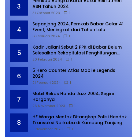
Pemkab Bangka Barat Bakal Rekrutmen
3
ASN Tahun 2024
31 Oktober 2023
1
Sepanjang 2024, Pemkab Babar Gelar 41
4
Event, Meningkat dari Tahun Lalu
6 Februari 2024
1
Kadir Jailani Sebut 2 PPK di Babar Belum
5
Selesaikan Rekapitulasi Penghitungan
Suara
20 Februari 2024
1
5 Hero Counter Atlas Mobile Legends
6
2024
21 Februari 2024
1
Mobil Bekas Honda Jazz 2004, Segini
7
Harganya
26 November 2023
1
HE Warga Mentok Ditangkap Polisi Hendak
8
Transaksi Narkoba di Kampung Tanjung
9 November 2023
1