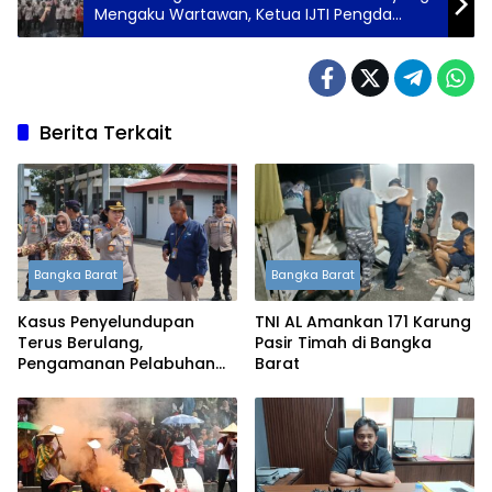
Mengaku Wartawan, Ketua IJTI Pengda
Babel Angkat Bicara
Berita Terkait
Bangka Barat
Bangka Barat
Kasus Penyelundupan
TNI AL Amankan 171 Karung
Terus Berulang,
Pasir Timah di Bangka
Pengamanan Pelabuhan
Barat
Tanjung Kalian Kini
Diperketat