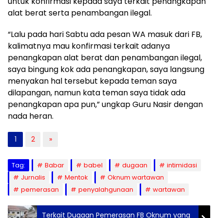
untuk konfirmasi kepada saya terkait penangkapan
alat berat serta penambangan ilegal.
“Lalu pada hari Sabtu ada pesan WA masuk dari FB,
kalimatnya mau konfirmasi terkait adanya
penangkapan alat berat dan penambangan ilegal,
saya bingung kok ada penangkapan, saya langsung
menyakan hal tersebut kepada teman saya
dilapangan, namun kata teman saya tidak ada
penangkapan apa pun,” ungkap Guru Nasir dengan
nada heran.
1
2
»
Tag:
Babar
babel
dugaan
intimidasi
Jurnalis
Mentok
Oknum wartawan
pemerasan
penyalahgunaan
wartawan
Terkait Dugaan Pemerasan FB Oknum yang