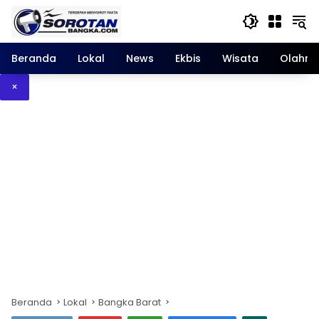
Langsung
ke
konten
Beranda
Lokal
News
Ekbis
Wisata
Olahra
×
Beranda
Lokal
Bangka Barat