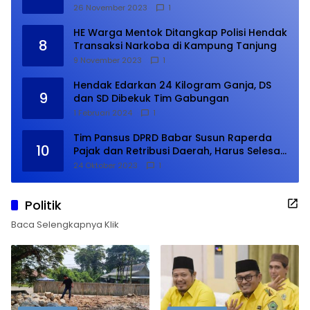
26 November 2023
1
HE Warga Mentok Ditangkap Polisi Hendak
8
Transaksi Narkoba di Kampung Tanjung
9 November 2023
1
Hendak Edarkan 24 Kilogram Ganja, DS
9
dan SD Dibekuk Tim Gabungan
1 Februari 2024
1
Tim Pansus DPRD Babar Susun Raperda
10
Pajak dan Retribusi Daerah, Harus Selesai
Januari 2024
24 Oktober 2023
1
Politik
Baca Selengkapnya Klik