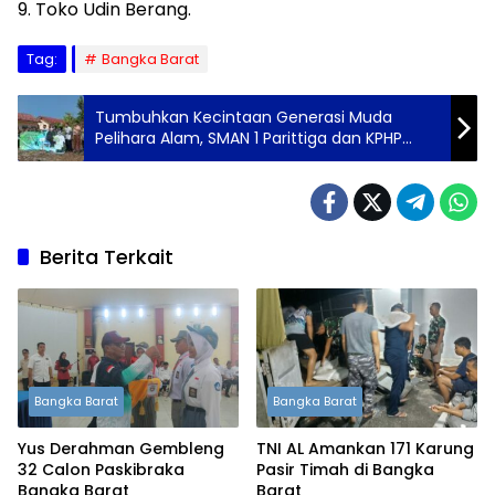
9. Toko Udin Berang.
Tag:
Bangka Barat
Tumbuhkan Kecintaan Generasi Muda
Pelihara Alam, SMAN 1 Parittiga dan KPHP
Tanam 270 Ponton Berbuah
Berita Terkait
Bangka Barat
Bangka Barat
Yus Derahman Gembleng
TNI AL Amankan 171 Karung
32 Calon Paskibraka
Pasir Timah di Bangka
Bangka Barat
Barat