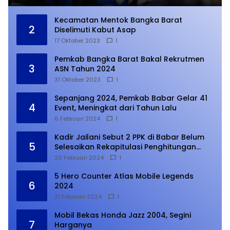
Kecamatan Mentok Bangka Barat
2
Diselimuti Kabut Asap
17 Oktober 2023
1
Pemkab Bangka Barat Bakal Rekrutmen
3
ASN Tahun 2024
31 Oktober 2023
1
Sepanjang 2024, Pemkab Babar Gelar 41
4
Event, Meningkat dari Tahun Lalu
6 Februari 2024
1
Kadir Jailani Sebut 2 PPK di Babar Belum
5
Selesaikan Rekapitulasi Penghitungan
Suara
20 Februari 2024
1
5 Hero Counter Atlas Mobile Legends
6
2024
21 Februari 2024
1
Mobil Bekas Honda Jazz 2004, Segini
7
Harganya