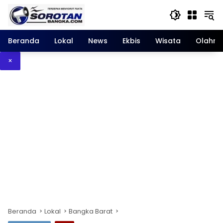
Langsung
ke
konten
Beranda
Lokal
News
Ekbis
Wisata
Olahra
×
Beranda
Lokal
Bangka Barat