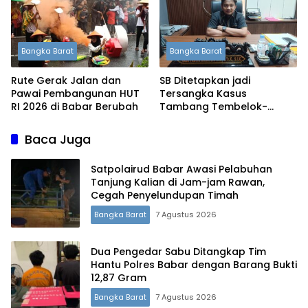
Bangka Barat
Bangka Barat
Rute Gerak Jalan dan
SB Ditetapkan jadi
Pawai Pembangunan HUT
Tersangka Kasus
RI 2026 di Babar Berubah
Tambang Tembelok-
Keranggan, Penyidikan
Masih Berjalan
Baca Juga
Satpolairud Babar Awasi Pelabuhan
Tanjung Kalian di Jam-jam Rawan,
Cegah Penyelundupan Timah
Bangka Barat
7 Agustus 2026
Dua Pengedar Sabu Ditangkap Tim
Hantu Polres Babar dengan Barang Bukti
12,87 Gram
Terdepan Menyorot Fakta.
Bangka Barat
7 Agustus 2026