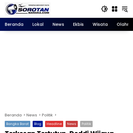
Langsung
ke
konten
Beranda
Lokal
News
Ekbis
Wisata
Olahra
Beranda
News
Politik
Bangka Barat
Blog
Headline
News
Politik