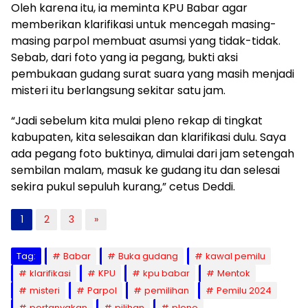
Oleh karena itu, ia meminta KPU Babar agar
memberikan klarifikasi untuk mencegah masing-
masing parpol membuat asumsi yang tidak-tidak.
Sebab, dari foto yang ia pegang, bukti aksi
pembukaan gudang surat suara yang masih menjadi
misteri itu berlangsung sekitar satu jam.
“Jadi sebelum kita mulai pleno rekap di tingkat
kabupaten, kita selesaikan dan klarifikasi dulu. Saya
ada pegang foto buktinya, dimulai dari jam setengah
sembilan malam, masuk ke gudang itu dan selesai
sekira pukul sepuluh kurang,” cetus Deddi.
1
2
3
»
Tag:
Babar
Buka gudang
kawal pemilu
klarifikasi
KPU
kpu babar
Mentok
misteri
Parpol
pemilihan
Pemilu 2024
pertanyakan
pilihan
pleno