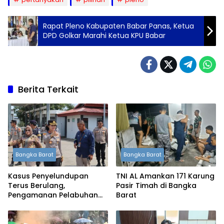
Rapat Pleno Kabupaten Babar Panas, Ketua
DPD Golkar Marahi Ketua KPU Babar
Berita Terkait
Bangka Barat
Bangka Barat
Kasus Penyelundupan
TNI AL Amankan 171 Karung
Terus Berulang,
Pasir Timah di Bangka
Pengamanan Pelabuhan
Barat
Tanjung Kalian Kini
Diperketat