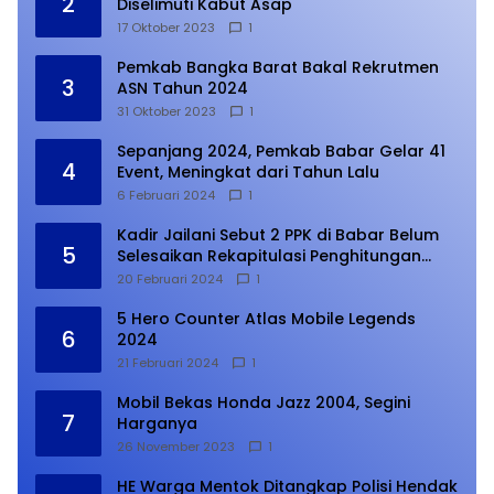
2
Diselimuti Kabut Asap
17 Oktober 2023
1
Pemkab Bangka Barat Bakal Rekrutmen
3
ASN Tahun 2024
31 Oktober 2023
1
Sepanjang 2024, Pemkab Babar Gelar 41
4
Event, Meningkat dari Tahun Lalu
6 Februari 2024
1
Kadir Jailani Sebut 2 PPK di Babar Belum
5
Selesaikan Rekapitulasi Penghitungan
Suara
20 Februari 2024
1
5 Hero Counter Atlas Mobile Legends
6
2024
21 Februari 2024
1
Mobil Bekas Honda Jazz 2004, Segini
7
Harganya
26 November 2023
1
HE Warga Mentok Ditangkap Polisi Hendak