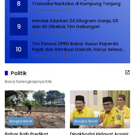
8
Transaksi Narkoba di Kampung Tanjung
9 November 2023
1
Hendak Edarkan 24 Kilogram Ganja, DS
9
dan SD Dibekuk Tim Gabungan
1 Februari 2024
1
Tim Pansus DPRD Babar Susun Raperda
10
Pajak dan Retribusi Daerah, Harus Selesai
Januari 2024
24 Oktober 2023
1
Politik
Baca Selengkapnya Klik
Bangka Barat
Bangka Barat
Babar Raih Predikat
Dinakhodai Hidayat Arsani,