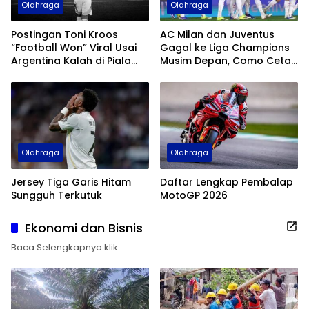
Olahraga
Olahraga
Postingan Toni Kroos
AC Milan dan Juventus
“Football Won” Viral Usai
Gagal ke Liga Champions
Argentina Kalah di Piala
Musim Depan, Como Cetak
Dunia 2026
Sejarah
Olahraga
Olahraga
Jersey Tiga Garis Hitam
Daftar Lengkap Pembalap
Sungguh Terkutuk
MotoGP 2026
Ekonomi dan Bisnis
Baca Selengkapnya klik