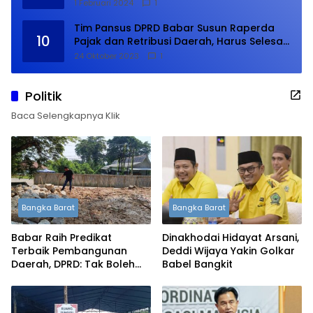
1 Februari 2024
1
Tim Pansus DPRD Babar Susun Raperda
10
Pajak dan Retribusi Daerah, Harus Selesai
Januari 2024
24 Oktober 2023
1
Politik
Baca Selengkapnya Klik
Bangka Barat
Bangka Barat
Babar Raih Predikat
Dinakhodai Hidayat Arsani,
Terbaik Pembangunan
Deddi Wijaya Yakin Golkar
Daerah, DPRD: Tak Boleh
Babel Bangkit
Berpuas Diri