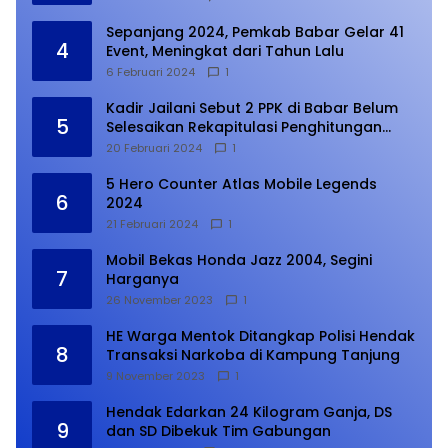
Sepanjang 2024, Pemkab Babar Gelar 41
4
Event, Meningkat dari Tahun Lalu
6 Februari 2024
1
Kadir Jailani Sebut 2 PPK di Babar Belum
5
Selesaikan Rekapitulasi Penghitungan
Suara
20 Februari 2024
1
5 Hero Counter Atlas Mobile Legends
6
2024
21 Februari 2024
1
Mobil Bekas Honda Jazz 2004, Segini
7
Harganya
26 November 2023
1
HE Warga Mentok Ditangkap Polisi Hendak
8
Transaksi Narkoba di Kampung Tanjung
9 November 2023
1
Hendak Edarkan 24 Kilogram Ganja, DS
9
dan SD Dibekuk Tim Gabungan