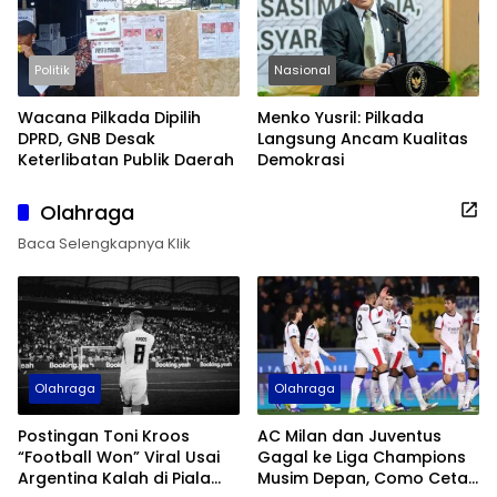
Politik
Nasional
Wacana Pilkada Dipilih
Menko Yusril: Pilkada
DPRD, GNB Desak
Langsung Ancam Kualitas
Keterlibatan Publik Daerah
Demokrasi
Olahraga
Baca Selengkapnya Klik
Olahraga
Olahraga
Postingan Toni Kroos
AC Milan dan Juventus
“Football Won” Viral Usai
Gagal ke Liga Champions
Argentina Kalah di Piala
Musim Depan, Como Cetak