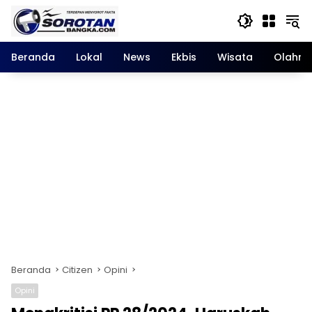
Langsung
ke
konten
Beranda
Lokal
News
Ekbis
Wisata
Olahra
Beranda
Citizen
Opini
Opini