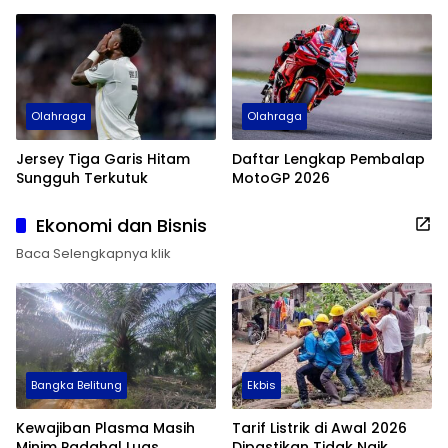
Dunia 2026
Sejarah
Olahraga
Olahraga
Jersey Tiga Garis Hitam
Daftar Lengkap Pembalap
Sungguh Terkutuk
MotoGP 2026
Ekonomi dan Bisnis
Baca Selengkapnya klik
Bangka Belitung
Ekbis
Kewajiban Plasma Masih
Tarif Listrik di Awal 2026
Minim Padahal Luas
Dipastikan Tidak Naik