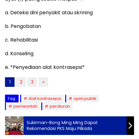
a. Deteksi dini penyakit atau skrining
b. Pengobatan
c. Rehabilitasi
d. Konseling
e. *Penyediaan alat kontrasepsi*
1
2
3
»
Tag:
Alat kontrasepsi
opini publik
pemerintah
peraturan
Sukirman-Bong Ming Ming Dapat
Rekomendasi PKS Maju Pilkada